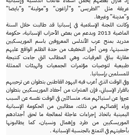
إذ مازال بعضهم يحمل أسماء عائلات أندلسية وإسبانية
عريقة مثل “الطريس” و”أراغون” و”مولينة” و”بايصا”
و”مدينة” وغيرها.
وكانت اللجنة الإسلامية في إسبانيا قد طالبت خلال السنة
الماضية 2013 وبدعم من بعض الأحزاب الإسبانية، حكومة
مدريد بمنح عرب الأندلس المعروفين باسم الموريسكيين
جنسيتها، ومن أجل التخفيف من حدة الظلم الواقع عليهم
مقارنة بباقي العرقيات، وهي المطالب التي جاءت كنتيجة
طبيعية لتوصيات مؤتمرات الجمعيات والهيئات الممثلة
للمسلمين بإسبانيا.
وفي الوقت الذي أعرب فيه اليهود القاطنين بتطوان عن ترحيبهم
بالقرار الإسباني، فإن العشرات من أحفاد الموريسكيين بتطوان
عبروا عن استيائهم منه، متسائلين في الوقت نفسه عن السبب
وراء إقصائهم من ذلك، مطالبين من الحكومة الإسبانية
اليمينية باتخاذ إجراءات عاجلة لمعالجة ما لحق أجدادهم
الموريسكيين من طرد وإهمال ونسيان، كما يطالبونها
بأحقيتهم في التمتع بالجنسية الإسبانية .