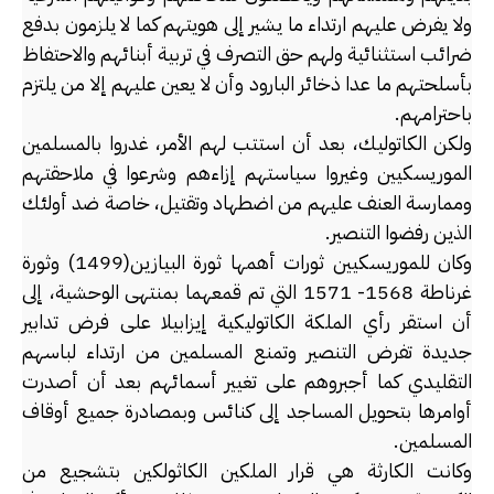
ولا يفرض عليهم ارتداء ما يشير إلى هويتهم كما لا يلزمون بدفع
ضرائب استثنائية ولهم حق التصرف في تربية أبنائهم والاحتفاظ
بأسلحتهم ما عدا ذخائر البارود وأن لا يعين عليهم إلا من يلتزم
باحترامهم.
ولكن الكاتوليك، بعد أن استتب لهم الأمر، غدروا بالمسلمين
الموريسكيين وغيروا سياستهم إزاءهم وشرعوا في ملاحقتهم
وممارسة العنف عليهم من اضطهاد وتقتيل، خاصة ضد أولئك
الذين رفضوا التنصير.
وكان للموريسكيين ثورات أهمها ثورة البيازين(1499) وثورة
غرناطة 1568- 1571 التي تم قمعهما بمنتهى الوحشية، إلى
أن استقر رأي الملكة الكاتوليكية إيزابيلا على فرض تدابير
جديدة تفرض التنصير وتمنع المسلمين من ارتداء لباسهم
التقليدي كما أجبروهم على تغيير أسمائهم بعد أن أصدرت
أوامرها بتحويل المساجد إلى كنائس وبمصادرة جميع أوقاف
المسلمين.
وكانت الكارثة هي قرار الملكين الكاثولكين بتشجيع من