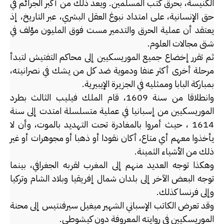
الكنيسة، بحرق كتب المسلمين. ويعد ذلك من أكبر الجرائم في
حق الإنسانية، على امتداد نبوغ العقل البشري، عبر التاريخ، إذ
يعتقد أن عملية الحرق والتدمير مست فوق المليون مؤلف في
شتى مجالات العلوم.
ثم تقرر إخضاع جميع الموريسكيين إلى محاكم التفتيش لتبدأ
مرحلة أخرى أكثر عنفا ودموية ضد كل من يشك في نصرانيته،
بمباركة البابا وممثليه في الجزيرة الإيبيرية.
وانطلاقا من سنة 1609، قام الملك فيليب الثالث بطرد
الموريسكيين من إسبانيا في عملية متسلسلة امتدت إلى سنة
1614 ، حيث أمروا بالمغادرة تحت التهديد بالموت، وأن لا
يأخذوا معهم أي متاع، أكان نقودا أو ذهبا أو مجوهرات أو غير
ذلك من الأشياء الثمينة.
وهكذا توجه العديد منهم إلى المغرب لقربه الجغرافي، بينما
توجه البعض الآخر إلى بلدان شمال إفريقيا وبلاد الشام وتركيا
وإلى فرنسا كذلك.
وقد تعرض الكاتب الإسباني الشهير ميغيل سيرفنتيس إلى محنة
الموريسكيين في روايته المعروفة دون كيشوطي.