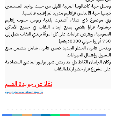
وتحتل جهة كاطالونيا المرتبة الأولى من حيث تواجد المسلمين
تتبعها جهة الأندلس فإقليم مدريد ثم إقليم فالنسيا.
وفي موضوع ذي صلة، أصدرت بلدية ريوس جنوب إقليم
برشلونة قرارا يقضي بمنع ارتداء النقاب في جميع الأماكن
العمومية، وبفرض غرامات على كل امرأة ترتدي النقاب تصل إلى
750 أورو( حوالي 8000درهم).
ويدخل قانون الحظر الجديد ضمن قانون شامل يتضمن منع
التسول وإهمال الحيوانات.
وكان البرلمان الكاطالاني قد رفض شهر يوليوز الماضي المصادقة
على مشروع قرار حظر ارتداءالنقاب.
نقلا عن جريدة العلم
من سبتة المحتلة‮: ‬محمد طارق حيون