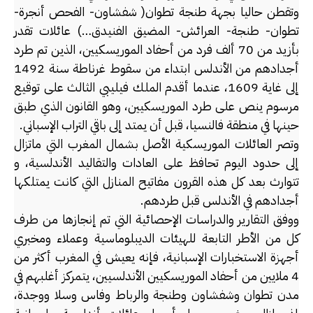
وتقطن حاليا بجهة طنجة تطوان( شفشاون- الفحص أنجرة-
تطوان- طنجة- العرائش- المضيق الفنيدق…) عائلات تقدر
بأزيد من 70 ألف فرد من أحفاد الموريسكيين، الذين تم طرد
أجدادهم من الأندلس ابتداء من سقوط غرناطة سنة 1492
إلى غاية 1609، عندما أقدم الملك فيليبي الثالث على توقيع
مرسوم ينص على طرد الموريسكيين، وهو القانون الذي طبق
حينها في منطقة فالنسيا، قبل أن يمتد إلى باقي التراب الإسباني.
وتصر العائلات الموريسكية الأصل بشمال المغرب التي ماتزال
إلى حدود اليوم تحافظ على العادات والتقاليد الأندلسية، و
تتوارث بعد كل هذه القرون مفاتيح المنازل التي كانت يمتلكها
أجدادهم في الأندلس قبل طردهم.
ووفق التقارير والدراسات الإحصائية التي تم إنجازها من طرف
كل من الأطر التابعة للهيئات الديبلوماسية وعملاء ومخبري
أجهزة الاستخبارات الإسبانية، فإنه يعيش في المغرب أكثر من
4 ملايين من أحفاد الموريسكيين الأندلسيين، يتمركز أغلبهم في
مدن تطوان وشفشاون وطنجة والرباط وفاس وسلا ووجدة،