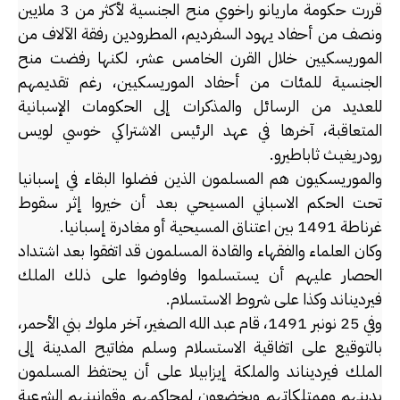
قررت حكومة ماريانو راخوي منح الجنسية لأكثر من 3 ملايين
ونصف من أحفاد يهود السفرديم، المطرودين رفقة الآلاف من
الموريسكيين خلال القرن الخامس عشر، لكنها رفضت منح
الجنسية للمئات من أحفاد الموريسكيين، رغم تقديمهم
للعديد من الرسائل والمذكرات إلى الحكومات الإسبانية
المتعاقبة، آخرها في عهد الرئيس الاشتراكي خوسي لويس
رودريغيث ثاباطيرو.
والموريسكيون هم المسلمون الذين فضلوا البقاء في إسبانيا
تحت الحكم الاسباني المسيحي بعد أن خيروا إثر سقوط
غرناطة 1491 بين اعتناق المسيحية أو مغادرة إسبانيا.
وكان العلماء والفقهاء والقادة المسلمون قد اتفقوا بعد اشتداد
الحصار عليهم أن يستسلموا وفاوضوا على ذلك الملك
فيرديناند وكذا على شروط الاستسلام.
وفي 25 نونبر 1491، قام عبد الله الصغير، آخر ملوك بني الأحمر،
بالتوقيع على اتفاقية الاستسلام وسلم مفاتيح المدينة إلى
الملك فيرديناند والملكة إيزابيلا على أن يحتفظ المسلمون
بدينهم وممتلكاتهم ويخضعون لمحاكمهم وقوانينهم الشرعية