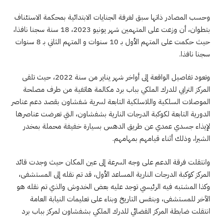
وحسب المصادر ذاتها سبق لغرفة الجنايات الابتدائية بمحكمة الاستئناف
بتطوان، أن وزعت على المتهمين شهر يونيو 2023، 18 سنة سجنا نافذا،
حيث حكمت على المتهم الأول بـ 10 سنوات و المتهم الثاني بـ 8 سنوات
سجنا نافذا.
وتعود تفاصيل الواقعة إلى أواخر شهر يناير من سنة 2022، حيث تلقى
المركز الترابي للدرك الملكي بباب برد مكالمة هاتفية من طرف مصلحة
الموصلات السلكية واللاسلكية التابعة لسرية شفشاون بقصد دعم عناصر
الدورية التابعة لكوكبة الدرجات النارية بشفشاون، التي تعرضت عناصرها
لإيذاء جسدي عمدي عن طريق الدهس بسيارة خفيفة محملة بمخدر
الشيرا، وذلك أثناء قيامهم بمهامهم.
وانتقلت فرقة الدعم على وجه السرعة إلى عين المكان حيث وجدت قائد
المركز كوكبة الدرجات النارية المساعد الأول، قد تم نقله إلى المستشفى،
وكذا المشتبه فيه الرئيسي توجد عليه بعض الخدوش والذي تم نقله هو
الآخر للمستشفى، وبنفس التاريخ وبناء على تعليمات النيابة العامة
انتقلت ضابطة المركز القضائي للدرك الملكي بشفشاون لمركز بباب برد