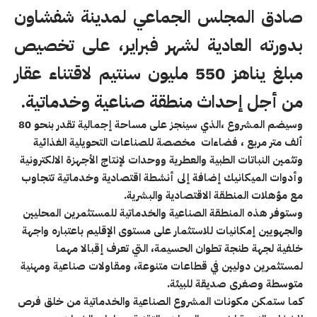
صادق المجلس الجماعي لمدينة شفشاون
بدورته العادية لشهر فبراير، على تخصيص
مبلغ يناهز 550 مليون سنتيم لاقتناء عقار
من أجل إحداث منطقة صناعية وخدماتية.
وسيضم المشروع ،الذي سينجز على مساحة إجمالية تقدر بنحو 80
ألف متر مربع ، فضاءات مخصصة للصناعات التحويلية الغذائية
وتثمين النباتات الطبية والعطرية ووحدات لإنتاج الأجهزة الالكترونية
وأدوات الميكانيك إضافة إلى أنشطة اقتصادية وخدماتية تتجاوب
مع مؤهلات المنطقة الاقتصادية والبشرية.
وستوفر هذه المنطقة الصناعية والخدماتية للمستثمرين المحليين
والجهويين إمكانيات للاستثمار على مستوى الإقليم باعتباره واجهة
خلفية لجهة طنجة تطوان الحسيمة، التي تعرف إقبالا مهما
لمستثمرين دوليين في قطاعات متنوعة، ومقاولات صناعية ومهنية
متوسطة وصغرى صديقة للبيئة.
كما ستمكن مكونات المشروع الصناعية والخدماتية من خلق فرص