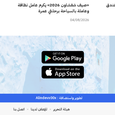
ة خندق
«صيف شفشاون 2026» يكرم عامل نظافة
وعاملة بالسياحة برحلتي عمرة
04/08/2026
تطوير واستضافة :
Alindevx00x
هيئة التحرير
للإعلان لدينا
اتصل بنا