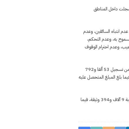
وح، إصابات 103 منهم بليغة، في 2126 حادثة سير سجلت داخل المناطق
عدم انتباه السائقين، وعدم
لمسموح به، وعدم التحكم،
معيب، وعدم احترام الوقوف
وبخصوص عمليات المراقبة والزجر في ميدان السير والجولان، يضيف المصدر ذاته، أن مصالح الأمن تمكنت من تسجيل 53 ألفا و792
لنيابة العامة، واستخلاص 44 ألفا و398 غرامة صلحية، فيما بلغ المبلغ المتحصل عليه
وأشار البلاغ إلى أن عدد العربات الموضوعة بالمحجز البلدي بلغ 5 آلاف و305 عربات، وعدد الوثائق المسحوبة 9 آلاف و394 وثيقة، فيما