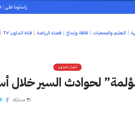
راسلونا على : chaouenpress1@gmail.com
هة
التعليم والجمعيات
ثقافة وإبداع
فضاء الرياضة
قناة الشاون TV
أخبار الشاون
لمة” لحوادث السير خلال أس
مشاركة