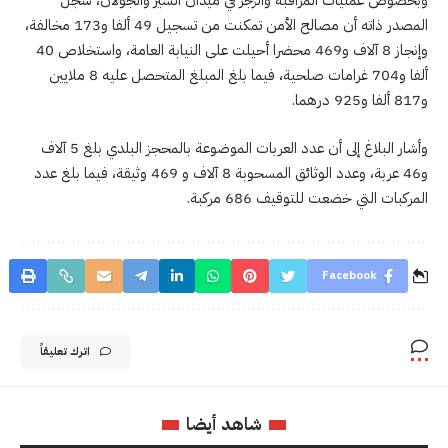
وبخصوص عمليات المراقبة والزجر في ميدان السير والجولان، سجل
المصدر ذاته أن مصالح الأمن تمكنت من تسجيل 49 ألفا و173 مخالفة،
وإنجاز 8 آلاف و469 محضرا أحيلت على النيابة العامة، واستخلاص 40
ألفا و704 غرامات صلحية، فيما بلغ المبلغ المتحصل عليه 8 ملايين
و817 ألفا و925 درهما.
وأشار البلاغ إلى أن عدد العربات الموضوعة بالمحجز البلدي بلغ 5 آلاف
و46 عربة، وعدد الوثائق المسحوبة 8 آلاف و 469 وثيقة، فيما بلغ عدد
المركبات التي خضعت للتوقيف 686 مركبة.
Facebook
اترك تعليقاً
شاهد أيضا