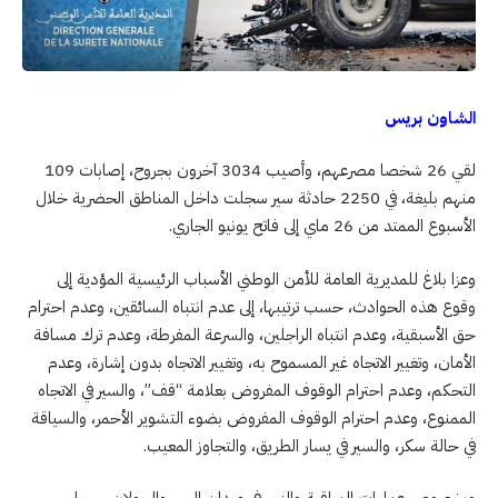
الشاون بريس
لقي 26 شخصا مصرعهم، وأصيب 3034 آخرون بجروح، إصابات 109
منهم بليغة، في 2250 حادثة سير سجلت داخل المناطق الحضرية خلال
الأسبوع الممتد من 26 ماي إلى فاتح يونيو الجاري.
وعزا بلاغ للمديرية العامة للأمن الوطني الأسباب الرئيسية المؤدية إلى
وقوع هذه الحوادث، حسب ترتيبها، إلى عدم انتباه السائقين، وعدم احترام
حق الأسبقية، وعدم انتباه الراجلين، والسرعة المفرطة، وعدم ترك مسافة
الأمان، وتغيير الاتجاه غير المسموح به، وتغيير الاتجاه بدون إشارة، وعدم
التحكم، وعدم احترام الوقوف المفروض بعلامة “قف”، والسير في الاتجاه
الممنوع، وعدم احترام الوقوف المفروض بضوء التشوير الأحمر، والسياقة
في حالة سكر، والسير في يسار الطريق، والتجاوز المعيب.