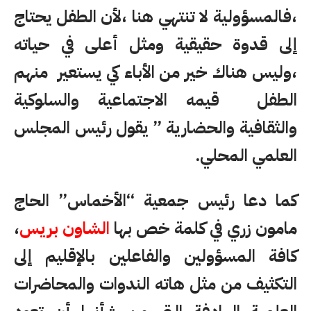
،فالمسؤولية لا تنتهي هنا ،لأن الطفل يحتاج
إلى قدوة حقيقية ومثل أعلى في حياته
،وليس هناك خير من الأباء كي يستعير منهم
الطفل قيمه الاجتماعية والسلوكية
والثقافية والحضارية ” يقول رئيس المجلس
العلمي المحلي.
كما دعا رئيس جمعية “الأخماس” الحاج
مامون زري في كلمة خص بها
الشاون بريس
،
كافة المسؤولين والفاعلين بالإقليم إلى
التكثيف من مثل هاته الندوات والمحاضرات