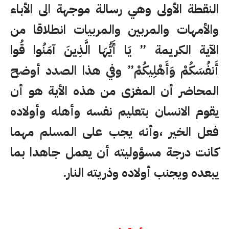
النقطة الأولى وهي رسالة موجهة الى الأباء
والأمهات والمربين والمربيات انطلاقا من
الآية الكريمة ” يَا أَيُّهَا الَّذِينَ آمَنُوا قُوا
أَنفُسَكُمْ وَأَهْلِيكُمْ” وفي هذا الصدد أوضح
المحاضر أن المغزى من هذه الأية هو أن
يقوم الانسان بتعليم نفسه وأهله وأولاده
فعل الخير ،وأنه يجب على المسلم مهما
كانت درجة مسؤوليته أن يعمل جاهدا بما
يبعده ويجنب أولاده وذريته النار.