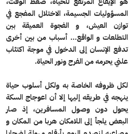
هو الإيقاع المرتفع للحياة، ضغط الوقت،
المسؤوليات الجسيمة، الاختلال المفجع في
توازن العيش، و الفجوة العميقة ببن
التطلعات و الواقع… أسباب من بين أخرى
تدفع الإنسان إلى الدخول في موجة اكتئاب
علني يحرمه من الفرح ونور الحياة.
لكل ظروفه الخاصة به ولكل أسلوب حياة
ينهجه في طريقه إليها إلا أن اعوجاج السكة
يحول دون وصول المسافرين، إذ صار
البعض يلجأ إلى اللامكان هربا من المكان و
مصاعبه لنصدم اليوم بأرقام مهولة لضحايا