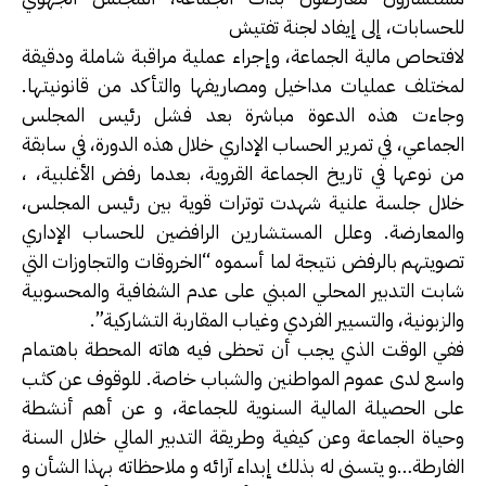
للحسابات، إلى إيفاد لجنة تفتيش
لافتحاص مالية الجماعة، وإجراء عملية مراقبة شاملة ودقيقة
لمختلف عمليات مداخيل ومصاريفها والتأكد من قانونيتها.
وجاءت هذه الدعوة مباشرة بعد فشل رئيس المجلس
الجماعي، في تمرير الحساب الإداري خلال هذه الدورة، في سابقة
من نوعها في تاريخ الجماعة القروية، بعدما رفض الأغلبية، ،
خلال جلسة علنية شهدت توترات قوية بين رئيس المجلس،
والمعارضة. وعلل المستشارين الرافضين للحساب الإداري
تصويتهم بالرفض نتيجة لما أسموه “الخروقات والتجاوزات التي
شابت التدبير المحلي المبني على عدم الشفافية والمحسوبية
والزبونية، والتسيير الفردي وغياب المقاربة التشاركية”.
ففي الوقت الذي يجب أن تحظى فيه هاته المحطة باهتمام
واسع لدى عموم المواطنين والشباب خاصة. للوقوف عن كثب
على الحصيلة المالية السنوية للجماعة، و عن أهم أنشطة
وحياة الجماعة وعن كيفية وطريقة التدبير المالي خلال السنة
الفارطة…و يتسنى له بذلك إبداء آرائه و ملاحظاته بهذا الشأن و