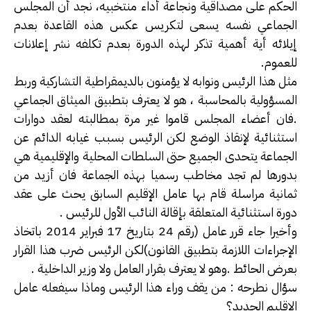
الحكم على مصداقية ونجاعة أداء منتخبيه، نجد أن المجلس
الجماعي نفسه يسعى لتكريس عكس هذه القاعدة بعدم
إيلائه أية أهمية تذكر لهذه الدورة بعدم تكلفه نشر إعلانات
للعموم.
مثل هذا الرئيس ونوابه لا يؤمنون بالديمقراطية التشاركية وربط
المسؤولية بالمحاسبة ، هو لا يعترف بتطبيق الميثاق الجماعي
.فان أعضاء المجلس قاموا غير مرة بمطالبته لعقد دوارات
استثنائية لإنقاذ الوضع لكن الرئيس بسبب غيابه الدائم عن
الجماعة يتحدى الجميع حتى السلطات المحلية والإقليمية هي
بدورها لم تجد مخاطب رسميا بهذه الجماعة فان أزيد من
ثمانية مراسلة قام بها عامل الإقليم السابق يحث على عقد
دورة استثنائية المتعلقة بإقالة النائب الأول للرئيس .
وأخيرا جاء قرر عامل (رقم 24 بتاريخ 17 فبراير 2014 باتخاذ
الإجراءات اللازمة بتطبيق القانون)لكن الرئيس ضرب هذا القرار
بعرض الحائط .وهو لا يعترف بقرار العامل ولا وزير الداخلية .
سؤال نطرحه : من يقف وراء هذا الرئيس وماذا سيفعله عامل
الإقليم الجديد؟