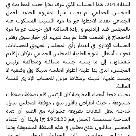
لسنة2013. هذا الحساب الذي عرف تعثرا حيث المعارضة في
المجلس الجماعي لم يغيب عنها المفهوم الجديد للعمل
الجماعي بعدما لاحظوا غير ما مرة التسيب المسكوت عنه
بالمجلس ضد إرادتهم و إرادة الساكنة التي خرجت غير ما مرة
للاحتجاج في الصمت فقط لم يعد لديهم أي خيار سوى رفض
الحساب الإداري في انتظار رأي المجلس الجهوي للحسابات.
تحولت أشغال الدورة العادية للمجلس الجماعي بتزكان بإقليم
شفشاون، إلى ما يشبه جلسة مسائلة ومحاكمة لرئيس
المجلس، الذي بدا طيلة أطوار الجلسة منهكا وفي وضعية لا
يحسد عليها، انتهت بإسقاط مزلزل للحساب الإداري للسنة
المالية.
بحيث لاحظ أعضاء المعارضة كان الرئيس قام بصفقة بصفقات
مشبوهة ، حيث انفراض بالقرار بدون موفقة المجلس بشراء
شاحنة لنقل النفايات بطريقة عشوائية مع العلم أن هذه
الشاحنة مستعملة (تحمل رقم 190120 ج) ولهذا أن أعضاء
المجلس يطالبون بفتح تحقيق في هذه الصفقة المشبوهة ودعا
مستشارون معارضون بذات الجماعة، المجلس الجهوي