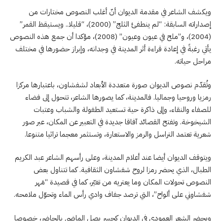
ويكشف الشاعر في مقدمة الديوان أنّ أغلب النصوص مختارات من
إصداراته السابقة: “لم ينطفئ الثلج” (2000)، “قليلا.. ويستيقظ القمر”
(2004)، و”ملح في عيون وعيون” (2008)، مؤكدا أن جمع هذه النصوص
يأتي رغبةً في إعادة قراءة أثر المدينة في وجدانه، وإبراز حضورها في مختلف
مراحل حياته.
وتُقدّم نصوص الديوان صورة متعددة الأبعاد لشفشاون، باعتبارها مركزا
رمزيا وروحيا وجماليا. فالمدينة، كما يصورها الشاعر، تتحول إلى فضاء
للصفاء والنقاء، وإلى ذاكرة حية تستعيد الطفولة والشباب وعتبات
الشيخوخة. وتفتح القصائد آفاقا جديدة في التعبير عن المكان، عبر صور
شعرية تعتمد التراسل والرمز والاستعارة، وتستثمر معجما تراثيا متنوعا.
ويتوقف الديوان أيضا عند أعلام المدينة، وعلى رأسهم الشاعر عبد الكريم
الطبال، الذي يحضر رمزا لروح شفشاون الثقافية. كما تتناول بعض
النصوص تحولات المكان وما يعتريه من تغيّر، كما في قصيدة “مَهر
شفشاوني على ألواح”، التي ترصد جفاف وادي رأس الماء وتحوّل ملامحه.
ويحضر الشعر العمودي في الديوان كجسر يصل الماضي بالحاضر، خصوصا