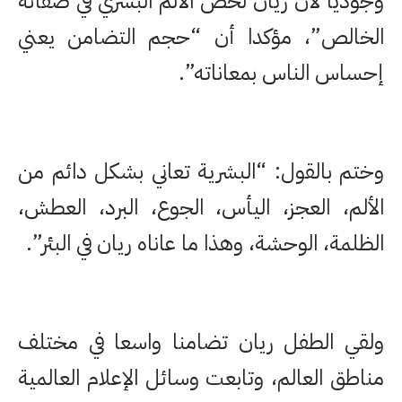
وجوديا لأن ريان لخص الألم البشري في صفائه
الخالص”، مؤكدا أن “حجم التضامن يعني
إحساس الناس بمعاناته”.
وختم بالقول: “البشرية تعاني بشكل دائم من
الألم، العجز، اليأس، الجوع، البرد، العطش،
الظلمة، الوحشة، وهذا ما عاناه ريان في البئر”.
ولقي الطفل ريان تضامنا واسعا في مختلف
مناطق العالم، وتابعت وسائل الإعلام العالمية