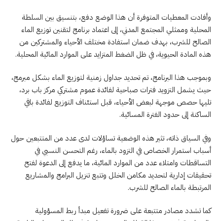
وأفادت المعطيات المتوفرة أن هذا الوضع دفع، بتنسيق بين السلطة
المحلية وممثلي المجتمع المدني، إلى اعتماد برنامج لتقنين توزيع الماء
الصالح للشرب، بهدف ضمان استفادة مختلف الأحياء والمشتركين من
هذه المادة الحيوية، في ظل الضغط المتزايد على الموارد المائية المحلية.
وبموجب هذا البرنامج، تم تحديد جداول زمنية لتوزيع الماء بشكل مبرمج،
حيث يشمل التزويد فترات صباحية لفائدة عموم مشتركي مركز باب برد،
تليها حصص موجهة لبعض الأحياء، قبل استئناف التوزيع لفائدة باقي
الساكنة إلى حدود الفترة المسائية.
وفي السياق ذاته، تثير هذه الوضعية تساؤلات لدى عدد من المتتبعين حول
أسباب استمرار الخصاص في التزود بالماء، رغم التحسن النسبي في
التساقطات وامتلاء عدد من الموارد المائية، ما يدفع إلى الدعوة لفتح
تحقيقات إدارية لتحديد مكامن الخلل وتتبع تنزيل البرامج والمشاريع
المرتبطة بالماء الصالح للشرب.
كما تشدد مصادر متتبعة على ضرورة تفعيل مبدأ ربط المسؤولية