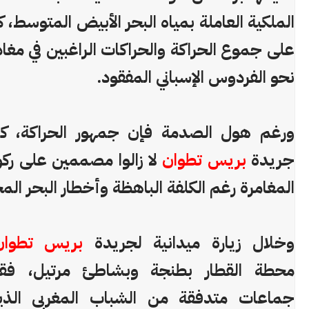
الملكية العاملة بمياه البحر الأبيض المتوسط، 
على جموع الحراكة والحراكات الراغبين في مغا
نحو الفردوس الإسباني المفقود.
ورغم هول الصدمة فإن جمهور الحراكة، كم
جريدة
بريس تطوان
لا زالوا مصممين على رك
المغامرة رغم الكلفة الباهظة وأخطار البحر الم
وخلال زيارة ميدانية لجريدة
بريس تطوان
محطة القطار بطنجة وبشاطئ مرتيل، فق
جماعات متدفقة من الشباب المغربي الذين