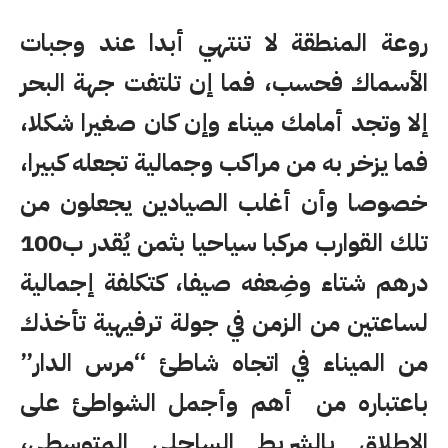
روعة المنطقة لا تنتهي أبدا عند وجبات
الأسماك فحسب، فما إن تلتفت جهة البحر
إلا وتجد أمامك ميناء وإن كان صغيرا شكلا،
فما يزخر به من مراكب وجمالية تجعله كبيرا،
خصوصا وأن أغلب الصيادين يجعلون من
تلك القوارب مركبا سياحيا بثمن يُقدر ب100
درهم شتاء وضِعفه صيفا، كتكلفة إجمالية
لساعتين من الزمن في جولة ترفيهية تأخذك
من الميناء في اتجاه شاطئ “مرس الدار”
باعتباره من أهم وأجمل الشواطئ على
الإطلاق بالشريط الساحلي المتوسطي،