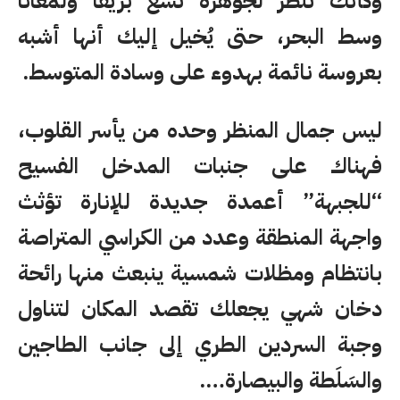
وكأنك تنظر لجوهرة تشع بريقا ولمعانا
وسط البحر، حتى يُخيل إليك أنها أشبه
بعروسة نائمة بهدوء على وسادة المتوسط.
ليس جمال المنظر وحده من يأسر القلوب،
فهناك على جنبات المدخل الفسيح
“للجبهة” أعمدة جديدة للإنارة تؤثث
واجهة المنطقة وعدد من الكراسي المتراصة
بانتظام ومظلات شمسية ينبعث منها رائحة
دخان شهي يجعلك تقصد المكان لتناول
وجبة السردين الطري إلى جانب الطاجين
والسَلَطة والبيصارة….