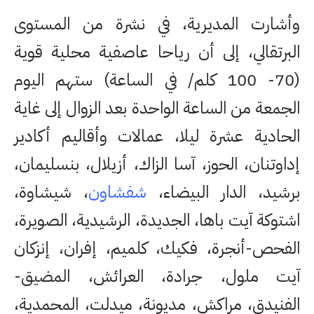
وأشارت المديرية، في نشرة من المستوى
البرتقالي، إلى أن رياحا عاصفية محلية قوية
(70- 100 كلم/ في الساعة) ستهم اليوم
الجمعة من الساعة الواحدة بعد الزوال إلى غاية
الحادية عشرة ليلا، عمالات وأقاليم أكادير
إداوتنان، الحوز، آسا الزاك، أزيلال، بنسليمان،
برشيد، الدار البيضاء،
شفشاون
، شيشاوة،
اشتوكة آيت باها، الجديدة، الرشيدية، الصويرة،
الفحص-أنجرة، فكيك، كلميم، إفران، إنزكان
آيت ملول، جرادة، العرائش، المضيق-
الفنيدق، مراكش، مديونة، ميدلت، المحمدية،