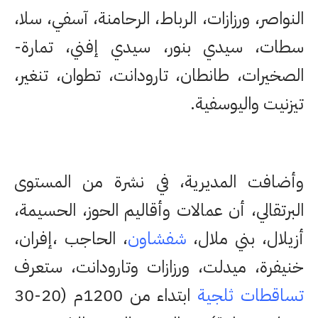
النواصر، ورزازات، الرباط، الرحامنة، آسفي، سلا،
سطات، سيدي بنور، سيدي إفني، تمارة-
الصخيرات، طانطان، تارودانت، تطوان، تنغير،
تيزنيت واليوسفية.
وأضافت المديرية، في نشرة من المستوى
البرتقالي، أن عمالات وأقاليم الحوز، الحسيمة،
أزيلال، بني ملال،
شفشاون
، الحاجب ،إفران،
خنيفرة، ميدلت، ورزازات وتارودانت، ستعرف
تساقطات ثلجية
ابتداء من 1200م (20-30