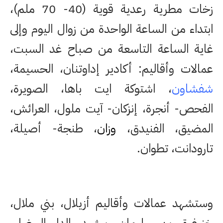
زخات مطرية رعدية قوية (40- 70 ملم)،
ابتداء من الساعة الواحدة من زوال اليوم وإلى
غاية الساعة التاسعة من صباح غد السبت،
عمالات وأقاليم: أكادير إداوتنان، الحسيمة،
شفشاون
، اشتوكة ايت باها، الصويرة،
الفحص- أنجرة، إنزكان- آيت ملول، العرائش،
المضيق، الفنيدق،
وزان
، طنجة- أصيلة،
تارودانت، تطوان.
وستشهد عمالات وأقاليم أزيلال، بني ملال،