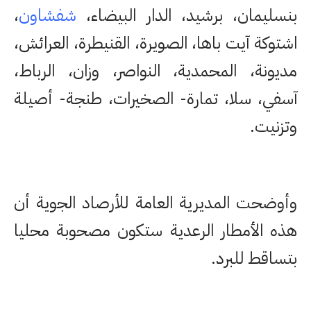
بنسليمان، برشيد، الدار البيضاء،
شفشاون
،
اشتوكة آيت باها، الصويرة، القنيطرة، العرائش،
مديونة، المحمدية، النواصر، وزان، الرباط،
آسفي، سلا، تمارة- الصخيرات، طنجة- أصيلة
وتزنيت.
وأوضحت المديرية العامة للأرصاد الجوية أن
هذه الأمطار الرعدية ستكون مصحوبة محليا
بتساقط للبرد.