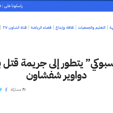
راسلونا على : chaouenpress1@gmail.com
هة
التعليم والجمعيات
ثقافة وإبداع
فضاء الرياضة
قناة الشاون TV
وكي” يتطور إلى جريمة قتل 
دواوير شفشاون
مشاركة