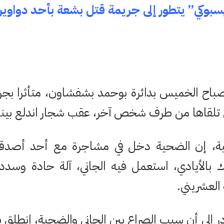
بوكي” يتطور إلى جريمة قتل بشعة بأحد دواوي
اح الخميس بدائرة بوحمد بشفشاون، متأثرا بجر
تلقاها من طرف شخص آخر، عقب شجار اندلع بينه
ة، إن الضحية دخل في مشاجرة مع أحد أصدقائ
ك بالأيادي، استعمل فيه الجاني، آلة حادة وسد
لعشريني.
 إلى أن سبب الصراع بين الجاني والضحية، انطلق 