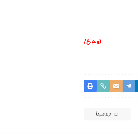
(و.م.ع/
اترك تعليقاً