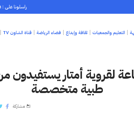
راسلونا على : chaouenpress1@gmail.com
هة
التعليم والجمعيات
ثقافة وإبداع
فضاء الرياضة
قناة الشاون TV
عة لقروية أمتار يستفيدون 
طبية متخصصة
مشاركة