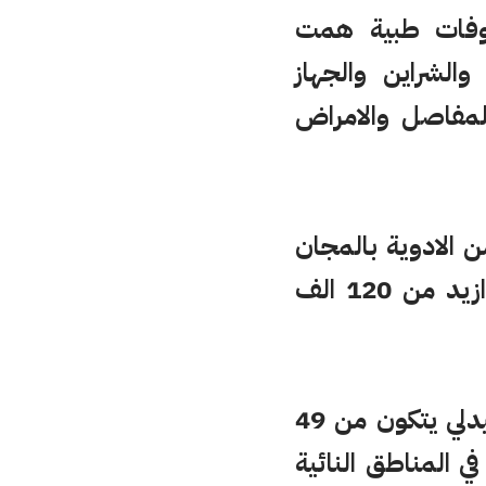
وفات طبية همت
الشراين والجهاز
لمفاصل والامراض
ن الادوية بالمجان
على المستفيدين من خدمات هذه القافلة بلغت قيمتها المالية ازيد من 120 الف
وسعت هذه القافلة الطبية ،التي اطرها طاقم طبي وتمريضي وصيدلي يتكون من 49
 المناطق النائية