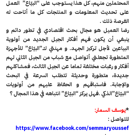
المحتملين منهم، كل هذا يستوجب على “البيّاع” العمل
على تحديث المعلومات و المنتجات كل ما أتاحت له
الفرصة ذلك .
رضا العميل هو مجال بحث اقتصادي في تطور دائم و
ينبغي أن يكون فهم أفكار الجيل الجديد من أولوية
البياعين لأجل تركيز الجهد. و مهنتي ك”البيّاع” للأجهزة
المتطورة تجعلني أتواصل مع شباب من الجيل الثاني لهم
أفكار و رغبات مختلفة تماما عن الجيل الثالث، فمشاكلهم
جديدة، متطورة وحديثة تتطلب السرعة في البحث
والإجابة. فاستباقهم و الحفاظ عليهم من أولويات
“البيّاع”الذكي .فهل يركز “البيّاع” انتباهه في هذا المجال ؟
*
يوسف السمار:
للتواصل :
https://www.facebook.com/semmaryoussef