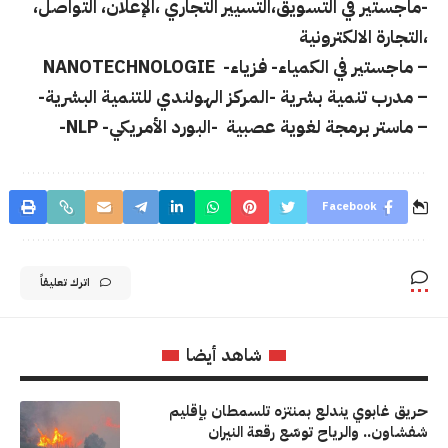
-ماجستير في التسويق،التسيير التجاري ،الإعلان، التواصل،
،التجارة الالكترونية
– ماجستير في الكمياء- فزياء- NANOTECHNOLOGIE
– مدرب تنمية بشرية -المركز الهولندي للتنمية البشرية-
– ماستر برمجة لغوية عصبية -البورد الأمريكي- NLP-
Facebook
اترك تعليقاً
شاهد أيضا
حريق غابوي يندلع بمنتزه تلسمطان بإقليم
شفشاون.. والرياح توسّع رقعة النيران