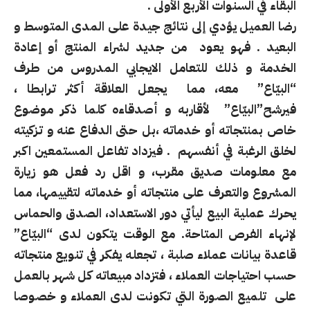
البقاء في السنوات الأربع الأولى .
رضا العميل يؤدي إلى نتائج جيدة على المدى المتوسط و
البعيد . فهو يعود من جديد لشراء المنتج أو إعادة
الخدمة و ذلك للتعامل الايجابي المدروس من طرف
“البيّاع” معه، مما يجعل العلاقة أكثر ترابطا ،
فيرشح”البيّاع” لأقاربه و أصدقاءه كلما ذكر موضوع
خاص بمنتجاته أو خدماته ،بل حتى الدفاع عنه و تزكيته
لخلق الرغبة في أنفسهم . فيزداد تفاعل المستمعين اكبر
مع معلومات صديق مقرب، و اقل رد فعل هو زيارة
المشروع والتعرف على منتجاته أو خدماته لتقييمها، مما
يحرك عملية البيع ليأتي دور الاستعداد، الصدق والحماس
لإنهاء الفرص المتاحة. مع الوقت يتكون لدى “البيّاع”
قاعدة بيانات عملاء صلبة ، تجعله يفكر في تنويع منتجاته
حسب احتياجات العملاء ، فتزداد مبيعاته كل شهر بالعمل
على تلميع الصورة التي تكونت لدى العملاء و خصوصا