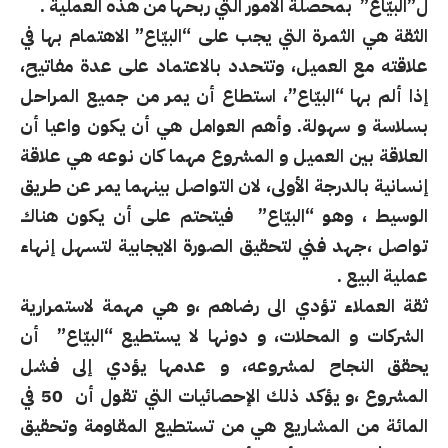
ل”البيّاع” بمحصلة الأمور التي ربحها من هذه العملية .
الثقة هي الثمرة التي يجب على “البيّاع” الاهتمام بها في
علاقته مع العميل، وتتحدد بالاعتماد على عدة مفاتيح،
إذا ألم بها “البيّاع”، استطاع أن يمر من جميع المراحل
بسلاسة و سهولة. وأهم العوامل هي أن يكون واعيا أن
العلاقة بين العميل و المشروع مهما كان نوعه هي علاقة
إنسانية بالدرجة الأولى، لان التواصل بينهما يمر عن طريق
الوسيط ، وهو “البيّاع” فيتحتم على أن يكون هناك
تواصل ،جهد فني لتحقيق الصورة الايجابية لتسهل إنهاء
عملية البيع .
ثقة العملاء تؤدي الى رضاهم ،و هي مهمة لاستمرارية
الشركات و المحلات، و دونها لا يستطيع “البيّاع” أن
يحقق النجاح لمشروعه، و عدمها يؤدي إلى فشل
المشروع ،و يؤكد ذلك الإحصائيات التي تقول أن 50 في
المائة من المشاريع هي من تستطيع المقاومة وتحقيق