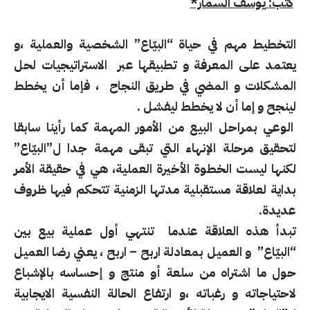
كتب:
يوسف السمار*
التخطيط مهم في حياة “البيّاع” الشخصية والعملية ،و
يعتمد على المعرفة و تطبيقها عبر الاستراتيجيات لحل
المشكلات و المضي في طريق النجاح ، فإما أن يخطط
لينجح و إما أن لا يخطط ليفشل .
الوعي بمراحل البيع من الأمور المهمة كما رأينا سابقا
لتحقيق مرحلة الإنهاء التي تبقى مهمة جدا ل”البيّاع”
لكنها ليست الخطوة الأخيرة العملية، هي في حقيقة الأمر
بداية لعلاقة مستقبلية مدتها الزمنية تتحكم فيها ظروف
عديدة.
تبدأ هذه العلاقة عندما تنتهي أول عملية بيع بين
“البيّاع” و العميل بمعادلة اربح – اربح ، يعني رضا العميل
حول ما اشتراه من سلعة أو منتج و إحساسه بالإشباع
لاحتياجاته و رغباته ،و ارتفاع الحالة النفسية الايجابية