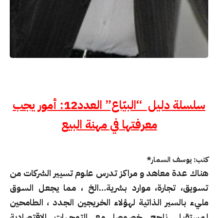
سلسلة دليل “البيّاع” العدد12: أمور يجب
معرفتها في مهنة البيع
كتب: يوسف السمار*
هناك عدة معاهد و مراكز تدرس علوم تسيير الشركات من
تسويق، تجارة، موارد بشرية…الخ ، مما يجعل السوق
مليء بالسير الذاتية لهؤلاء الخريجين الجدد ، الطامحين
لمستقبل ناجح خصوصا مع التوجهات الاقتصادية