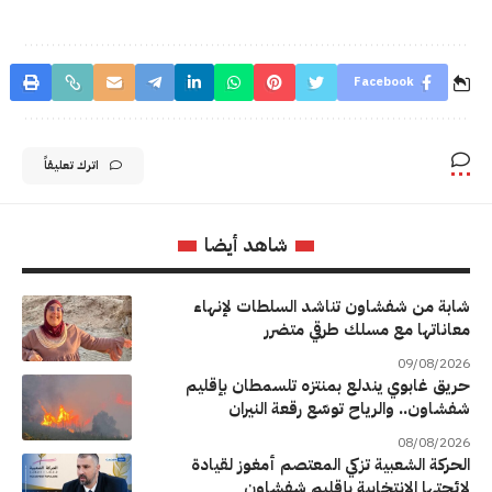
Facebook
اترك تعليقاً
شاهد أيضا
شابة من شفشاون تناشد السلطات لإنهاء
معاناتها مع مسلك طرقي متضرر
09/08/2026
حريق غابوي يندلع بمنتزه تلسمطان بإقليم
شفشاون.. والرياح توسّع رقعة النيران
08/08/2026
الحركة الشعبية تزكي المعتصم أمغوز لقيادة
لائحتها الانتخابية بإقليم شفشاون