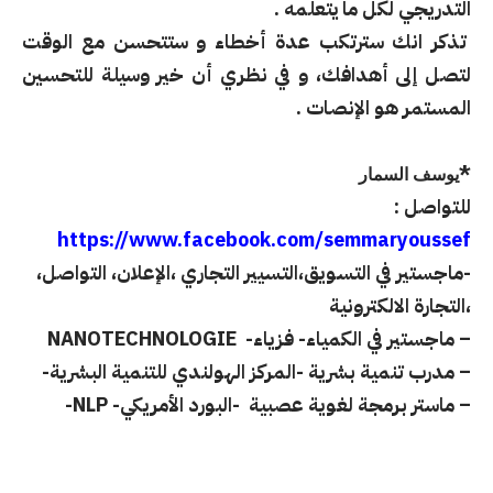
التدريجي لكل ما يتعلمه .
تذكر انك سترتكب عدة أخطاء و ستتحسن مع الوقت
لتصل إلى أهدافك، و في نظري أن خير وسيلة للتحسين
المستمر هو الإنصات .
*
يوسف السمار
للتواصل :
https://www.facebook.com/semmaryoussef
-ماجستير في التسويق،التسيير التجاري ،الإعلان، التواصل،
،التجارة الالكترونية
– ماجستير في الكمياء- فزياء- NANOTECHNOLOGIE
– مدرب تنمية بشرية -المركز الهولندي للتنمية البشرية-
– ماستر برمجة لغوية عصبية -البورد الأمريكي- NLP-