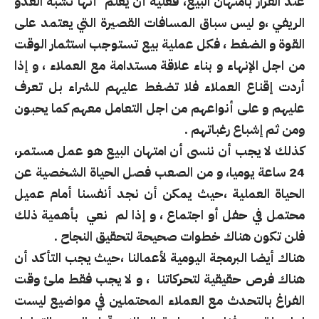
عند القرار بامتهان البيع، فعليه أن يعلم أنها تشبه العدو
الريفي ،و ليس سباق المسافات القصيرة التي يعتمد على
القوة و الضغط ، فكل عملية بيع تستوجب استثمار الوقت
من اجل الإنهاء و بناء علاقة مستدامة مع العملاء ، و إذا
أردت إقناع العملاء فلا تضغط عليهم للشراء بل تعرف
عليهم و على أنواعهم من اجل التعامل معهم كما يحبون
ومن ثم إشباع رغباتهم .
كذلك لا يجب أن ننسى أن امتهان البيع هو عمل مستمر،
24 ساعة يوميا، و من الصعب فصل الحياة الشخصية عن
الحياة العملية ،حيث يمكن أن نجد أنفسنا أمام عميل
محتمل في حفل أو اجتماع ، و إذا لم نعي بأهمية ذلك
فلن تكون هناك خطوات صحيحة لتحقيق النجاح .
هناك أيضا البرمجة اليومية لأعمالنا ،حيث يجب التأكد أن
هناك فرص حقيقية لتحركاتنا ، و لا يجب فقط ملئ وقت
الفراغ بالتحدث مع العملاء المحتملين في مواضيع ليست