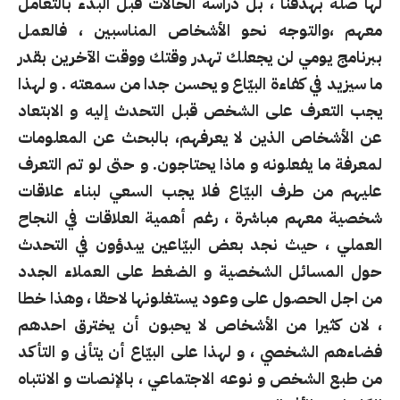
لها صلة بهدفنا ، بل دراسة الحالات قبل البدء بالتعامل
معهم ،والتوجه نحو الأشخاص المناسبين ، فالعمل
ببرنامج يومي لن يجعلك تهدر وقتك ووقت الآخرين بقدر
ما سيزيد في كفاءة البيّاع و يحسن جدا من سمعته . و لهذا
يجب التعرف على الشخص قبل التحدث إليه و الابتعاد
عن الأشخاص الذين لا يعرفهم، بالبحث عن المعلومات
لمعرفة ما يفعلونه و ماذا يحتاجون. و حتى لو تم التعرف
عليهم من طرف البيّاع فلا يجب السعي لبناء علاقات
شخصية معهم مباشرة ، رغم أهمية العلاقات في النجاح
العملي ، حيث نجد بعض البيّاعين يبدؤون في التحدث
حول المسائل الشخصية و الضغط على العملاء الجدد
من اجل الحصول على وعود يستغلونها لاحقا ، وهذا خطا
، لان كثيرا من الأشخاص لا يحبون أن يخترق احدهم
فضاءهم الشخصي ، و لهذا على البيّاع أن يتأنى و التأكد
من طبع الشخص و نوعه الاجتماعي ، بالإنصات و الانتباه