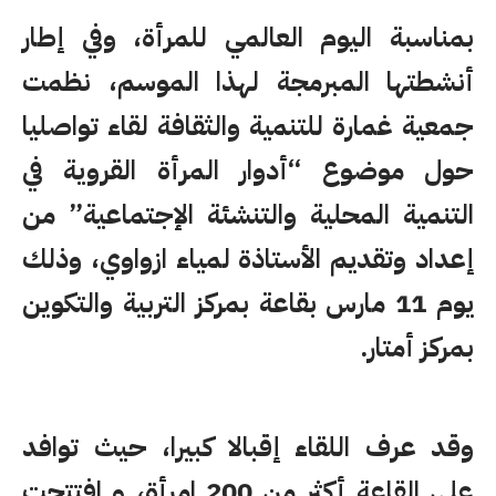
بمناسبة اليوم العالمي للمرأة، وفي إطار
أنشطتها المبرمجة لهذا الموسم، نظمت
جمعية غمارة للتنمية والثقافة لقاء تواصليا
حول موضوع “أدوار المرأة القروية في
التنمية المحلية والتنشئة اﻹجتماعية” من
إعداد وتقديم اﻷستاذة لمياء ازواوي، وذلك
يوم 11 مارس بقاعة بمركز التربية والتكوين
بمركز أمتار.
وقد عرف اللقاء إقبالا كبيرا، حيث توافد
على القاعة أكثر من 200 امرأة، و افتتحت