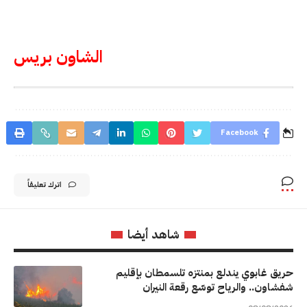
الشاون بريس
Facebook
اترك تعليقاً
شاهد أيضا
حريق غابوي يندلع بمنتزه تلسمطان بإقليم
شفشاون.. والرياح توسّع رقعة النيران