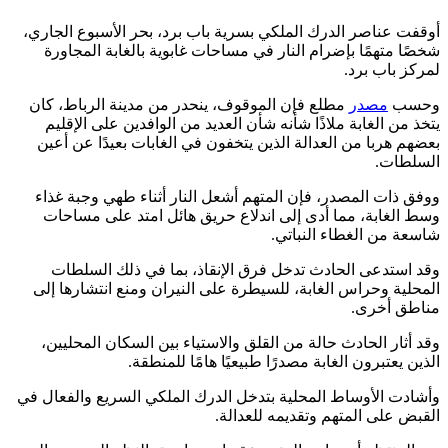
قفت عناصر الدرك الملكي بسرية باب برد، بحر الأسبوع الجاري،
صًا متهمًا بإضرام النار في مساحات غابوية بالغابة المجاورة
ركز باب برد.
حسب
مصدر
مطلع فإن الموقوف، ينحدر من مدينة الرباط، كان
خذ من الغابة ملاذًا شأنه شأن العديد من الوافدين على الإقليم
ضهم هربا من العدالة الذين يتخفون في الغابات بعيدًا عن أعين
سلطات.
فق ذات المصدر، فإن المتهم أشعل النار أثناء طهي وجبة غذاء
ط الغابة، مما أدى إلى اندلاع حريق هائل امتد على مساحات
سعة من الغطاء النباتي.
د استدعى الحادث تدخل فرق الإنقاذ، بما في ذلك السلطات
محلية وحراس الغابة، للسيطرة على النيران ومنع انتشارها إلى
اطق أخرى.
د أثار الحادث حالة من القلق والاستياء بين السكان المحليين،
ذين يعتبرون الغابة مصدرًا طبيعيًا هامًا للمنطقة.
شادت الأوساط المحلية بتدخل الدرك الملكي السريع والفعال في
قبض على المتهم وتقديمه للعدالة.