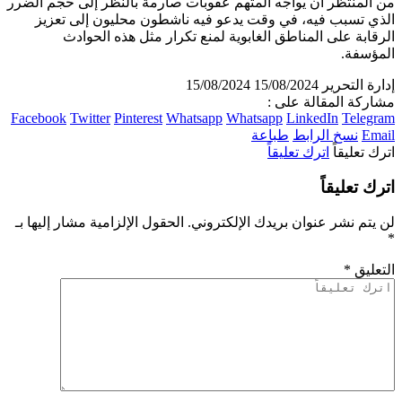
 المنتظر أن يواجه المتهم عقوبات صارمة بالنظر إلى حجم الضرر
ذي تسبب فيه، في وقت يدعو فيه ناشطون محليون إلى تعزيز
رقابة على المناطق الغابوية لمنع تكرار مثل هذه الحوادث
مؤسفة.
ارة التحرير
15/08/2024
15/08/2024
اركة المقالة على :
Facebook
Twitter
Pinterest
Whatsapp
Whatsapp
LinkedIn
Telegr
Ema
نسخ الرابط
طباعة
رك تعليقاً
اترك تعليقاً
رك تعليقاً
 يتم نشر عنوان بريدك الإلكتروني.
الحقول الإلزامية مشار إليها بـ
تعليق
*