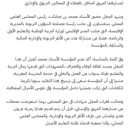
لمسارهما المهني الحافل بالعطاء في المجالين التربوي والإداري.
وشهد الحفل حضور الأستاذ محمد بن تحايكت، رئيس المجلس العلمي
المحلي بشفشاون، إلى جانب رئيسة مصلحة الشؤون التربوية بالمديرية
الإقليمية، التي مثلت المدير الإقليمي لوزارة التربية الوطنية والتعليم الأولي
والرياضة، فضلا عن مشاركة عدد من الأطر التربوية والإدارية الحالية
والسابقة بالمؤسسة.
وفي كلمة بالمناسبة، أكد مدير المؤسسة الأستاذ محمد أبغيل أن هذا
الحفل يجسد ثقافة الوفاء والاعتراف بالمجهودات التي قدمها رجال التربية
والتعليم طيلة سنوات من العمل والتفاني في خدمة المدرسة المغربية،
مشيرا إلى أن المؤسسة تسعى إلى ترسيخ هذا التقليد سنويا تكريما
للكفاءات التي تركت بصمتها داخل المؤسسة وفي نفوس الأجيال المتعاقبة.
وتخللت فقرات الحفل شهادات في حق المحتفى بهما، استعرضت محطات
من مسارهما المهني والإنساني، قبل أن يتم تقديم هدايا رمزية عربون
تقدير وامتنان من طرف الأطر التربوية والإدارية، والمجلس العلمي
المحلي، وكذا جمعية قدماء طلبة التعليم الأصيل.