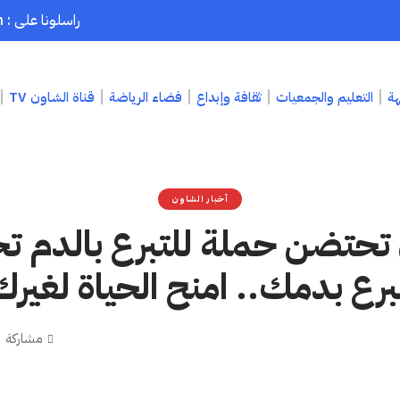
راسلونا على : chaouenpress1@gmail.com
هة
التعليم والجمعيات
ثقافة وإبداع
فضاء الرياضة
قناة الشاون TV
أخبار الشاون
حتضن حملة للتبرع بالدم ت
برع بدمك.. امنح الحياة لغيرك
مشاركة