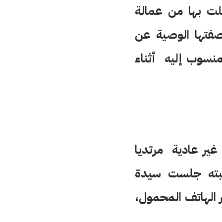
صلت بها من عمالة
صفتها الوصية عن
منسوب إليه أثناء
ير عادية مرتديا
ركبته جلست سيدة
الهاتف المحمول،