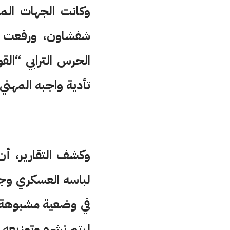
وكانت الجهات المع
شفشاون، ورفعت عن
الحرس الترابي “ال
تأدية واجبه المهن
وكشف التقارير، أ
لباسه العسكري وج
في وضعية مشبوهة،
ليتم نشره وتوزيعه 