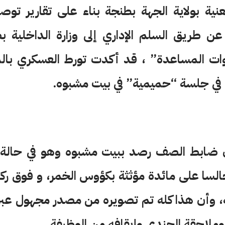
نية بولاية الجهة بطنجة بناء على تقارير تو
 طريق السلم الإداري إلى وزارة الداخلية ب
قوات المساعدة” ، قد أكدت تورط العسكري بال
ي في جلسة “حميمية” في بيت مشبوه.
ن ضابط الصف رصد ببيت مشبوه وهو في حالة غ
السا على مائدة مؤثثة بكؤوس الخمر، و فوق 
 وأن هذا كله تم تصويره من مصدر مجهول عبر 
وملاحقة الجندي وإيقافه من الوظيفة.