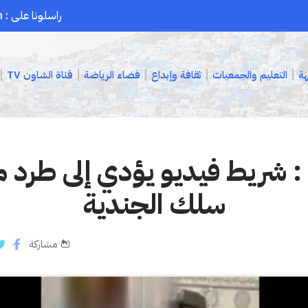
راسلونا على : chaouenpress1@gmail.com
هة
التعليم والجمعيات
ثقافة وإبداع
فضاء الرياضة
قناة الشاون TV
 شريط فيديو يؤدي إلى طرد م
سلك الجندية
مشاركة