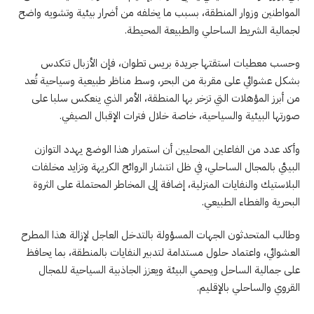
المواطنين وزوار المنطقة، بسبب ما يخلفه من أضرار بيئية وتشويه واضح
لجمالية الشريط الساحلي والطبيعة المحيطة.
وحسب معطيات استقتها جريدة بريس تطوان، فإن الأزبال تتكدس
بشكل عشوائي على مقربة من البحر، وسط مناظر طبيعية وسياحية تُعد
من أبرز المؤهلات التي تزخر بها المنطقة، الأمر الذي ينعكس سلبا على
صورتها البيئية والسياحية، خاصة خلال فترات الإقبال الصيفي.
وأكد عدد من الفاعلين المحليين أن استمرار هذا الوضع يهدد التوازن
البيئي بالمجال الساحلي، في ظل انتشار الروائح الكريهة وتزايد مخلفات
البلاستيك والنفايات المنزلية، إضافة إلى المخاطر المحتملة على الثروة
البحرية والغطاء الطبيعي.
وطالب المتحدثون الجهات المسؤولة بالتدخل العاجل لإزالة هذا المطرح
العشوائي، واعتماد حلول مستدامة لتدبير النفايات بالمنطقة، بما يحافظ
على جمالية الساحل ويحمي البيئة ويعزز الجاذبية السياحية للمجال
القروي والساحلي بالإقليم.