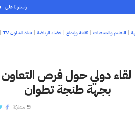
راسلونا على : chaouenpress1@gmail.com
هة
التعليم والجمعيات
ثقافة وإبداع
فضاء الرياضة
قناة الشاون TV
قاء دولي حول فرص التعاون ال
بجهة طنجة تطوان
مشاركة