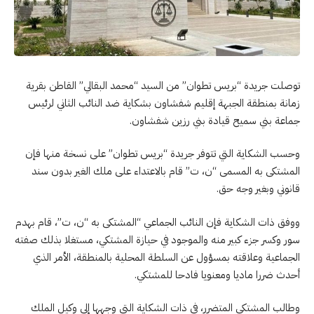
توصلت جريدة “بريس تطوان” من السيد “محمد البقالي” القاطن بقرية
زمانة بمنطقة الجبهة إقليم شفشاون بشكاية ضد النائب الثاني لرئيس
جماعة بني سميح قيادة بني رزين شفشاون.
وحسب الشكاية التي تتوفر جريدة “بريس تطوان” على نسخة منها فإن
المشتكى به المسمى “ن، ت” قام بالاعتداء على ملك الغير بدون سند
قانوني وبغير وجه حق.
ووفق ذات الشكاية فإن النائب الجماعي “المشتكى به “ن، ت”، قام بهدم
سور وكسر جزء كبير منه والموجود في حيازة المشتكي، مستغلا بذلك صفته
الجماعية وعلاقته بمسؤول عن السلطة المحلية بالمنطقة، الأمر الذي
أحدث ضررا ماديا ومعنويا فادحا للمشتكي.
وطالب المشتكي المتضرر، في ذات الشكاية التي وجهها إلى وكيل الملك