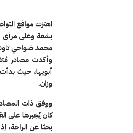
اهتزت موافع التوا
بشعة وعلى مرأى الج
محمد ضواحي تاون
وأكدت مصادر مُتف
أبويها، حيث بدأت 
وزان.
ووفق ذات المصادر
كان يُجبرها على ال
بحثا عن الراحة، 