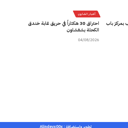
أخبار الشاون
 بمركز باب
احتراق 30 هكتاراً في حريق غابة خندق
الكحلة بشفشاون
04/08/2026
تطوير واستضافة :
Alindevx00x