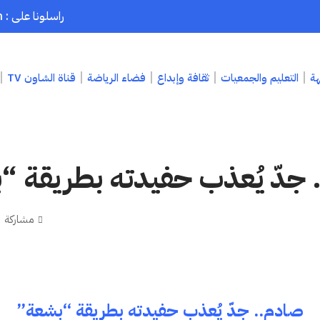
راسلونا على : chaouenpress1@gmail.com
هة
التعليم والجمعيات
ثقافة وإبداع
فضاء الرياضة
قناة الشاون TV
 جدّ يُعذب حفيدته بطريقة “
مشاركة
صادم.. جدّ يُعذب حفيدته بطريقة “بشعة”