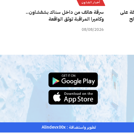
أخبار الشاون
قة على
سرقة هاتف من داخل سناك بشفشاون..
لح
وكاميرا المراقبة توثق الواقعة
08/08/2026
تطوير واستضافة :
Alindevx00x