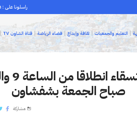
راسلونا على : chaouenpress1@gmail.com
هة
التعليم والجمعيات
ثقافة وإبداع
فضاء الرياضة
قناة الشاون TV
صلاة الإس
صباح الجمعة بشفشاون
مشاركة