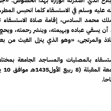
بلاغ الذي أصدرته الوزارة بهذا الخصوص: «ج
عليه وسلم في الاستسقاء كلما انحبس المطر، ق
لك محمد السادس، إقامة صلاة الاستسقاء ت
 أن يسقي عباده وبهيمته، وينشر رحمته، ويحيي
لاذ والمرتجى، «وهو الذي ينزل الغيث من بع
ستسقاء بالمصليات والمساجد الجامعة بمختل
حا.