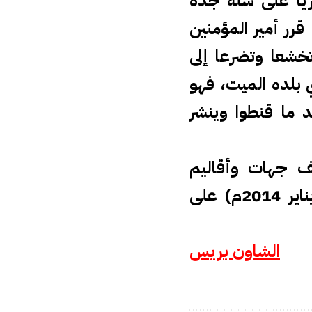
ريا على سنة جده
رر أمير المؤمنين
خشعا وتضرعا إلى
 بلده الميت، فهو
د ما قنطوا وينشر
ف جهات وأقاليم
المملكة يومه الجمعة المقبلة (8 ربيع الأول1435هـ موافق 10 يناير 2014م) على
الشاون بريس