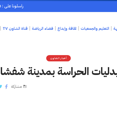
راسلونا على : chaouenpress1@gmail.com
هة
التعليم والجمعيات
ثقافة وإبداع
فضاء الرياضة
قناة الشاون TV
أخبار الشاون
ليات الحراسة بمدينة شفشا
مشاركة