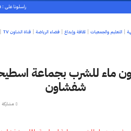
راسلونا على : chaouenpress1@gmail.com
هة
التعليم والجمعيات
ثقافة وإبداع
فضاء الرياضة
قناة الشاون TV
 ماء للشرب بجماعة اسطيحة
شفشاون
مشاركة