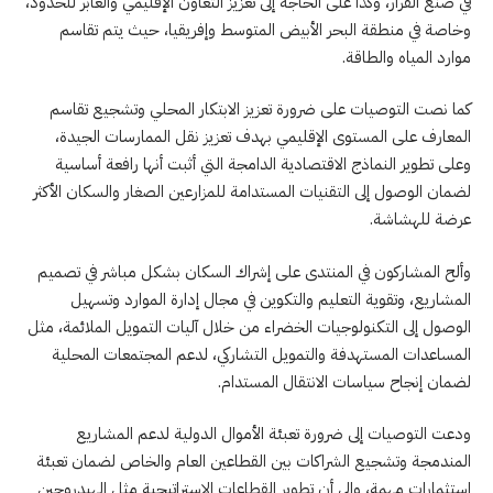
في صنع القرار، وكذا على الحاجة إلى تعزيز التعاون الإقليمي والعابر للحدود،
وخاصة في منطقة البحر الأبيض المتوسط وإفريقيا، حيث يتم تقاسم
موارد المياه والطاقة.
كما نصت التوصيات على ضرورة تعزيز الابتكار المحلي وتشجيع تقاسم
المعارف على المستوى الإقليمي بهدف تعزيز نقل الممارسات الجيدة،
وعلى تطوير النماذج الاقتصادية الدامجة التي أثبت أنها رافعة أساسية
لضمان الوصول إلى التقنيات المستدامة للمزارعين الصغار والسكان الأكثر
عرضة للهشاشة.
وألح المشاركون في المنتدى على إشراك السكان بشكل مباشر في تصميم
المشاريع، وتقوية التعليم والتكوين في مجال إدارة الموارد وتسهيل
الوصول إلى التكنولوجيات الخضراء من خلال آليات التمويل الملائمة، مثل
المساعدات المستهدفة والتمويل التشاركي، لدعم المجتمعات المحلية
لضمان إنجاح سياسات الانتقال المستدام.
ودعت التوصيات إلى ضرورة تعبئة الأموال الدولية لدعم المشاريع
المندمجة وتشجيع الشراكات بين القطاعين العام والخاص لضمان تعبئة
استثمارات مهمة، وإلى أن تطوير القطاعات الاستراتيجية مثل الهيدروجين