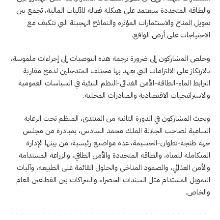
والطاقة المتجددة سيعتمد على هيكلة فعالة للآليات المالية، تجمع بين
تمويل المناخ والاستثمارات المؤثرة والنماذج الهجينة التي تتكيف مع
الاحتياجات على أرض الواقع.
وخلص المشاركون إلى ضرورة ترجمة هذه التوصيات إلى إجراءات ملموسة،
بالارتكاز على الالتزامات التي تعهد بها مختلف المتدخلين لدمج مقاربة
الترابط الماء-الطاقة-الأمن الغذائي-النظم البيئية في السياسات العمومية
والاستراتيجيات الاقتصادية والمبادرات المحلية.
وبحث المشاركون في الدورة الثانية من المنتدى، المنظم تحت الرعاية
السامية لصاحب الجلالة الملك محمد السادس، بمبادرة من مجلس
جهة طنجة-تطوان-الحسيمة، عدة مواضيع رئيسية، من بينها الإدارة
المتكاملة للمياه، والطاقة المتجددة والأمن الطاقي، والزراعة المستدامة
والأمن الغذائي، والصمود المناخي والحلول القائمة على الطبيعة، وآليات
التمويل المستدام مثل السندات الخضراء والشراكات بين القطاعين العام
والخاص.