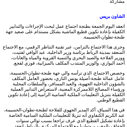
مشاركة
الشاون بريس
انعقد اليوم الجمعة بطنجة اجتماع عمل لبحث الإجراءات والتدابير
الكفيلة بإعادة تكوين قطيع الماشية بشكل مستدام على صعيد جهة
طنجة-تطوان-الحسيمة.
وجرى هذا الاجتماع بالتزامن، عبر تقنية التناظر الرقمي، مع الاجتماع
المنعقد بمدينة الرباط برئاسة وزير الداخلية، عبد الوافي لفتيت،
ووزير الفلاحة والصيد البحري والتنمية القروية والمياه والغابات،
أحمد البواري، والوزير المنتدب المكلف بالميزانية، فوزي لقجع.
وخصص الاجتماع، الذي ترأسه والي جهة طنجة-تطوان-الحسيمة،
عامل عمالة طنجة-أصيلة يونس التازي، بحضور العامل المكلف
بالشؤون الداخلية الجهوية، والعيد المسافر، والسلطات المحلية
ورؤساء المصالح اللاممركزة المعنية، لاستعراض التدابير العملية
الكفيلة بتنزيل التعليمات الملكية السامية الرامية إلى إعادة تكوين
القطيع الوطني.
في هذا السياق، أكد المدير الجهوي للفلاحة لطنجة-تطوان-الحسيمة،
عبد الكريم الكنفاوي أنه تنزيلا للتعليمات الملكية السامية الخاصة
بإعادة تشكيل القطيع الذي عرف تراجعا بسبب توالي سنوات
الجفاف بالمغرب، وتوازيا مع الاجتماع المركزي بالرباط، انعقد