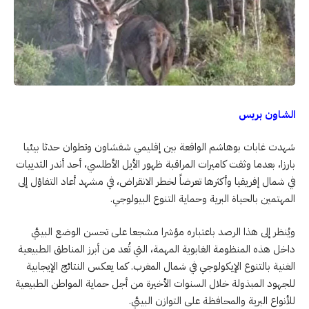
الشاون بريس
شهدت غابات بوهاشم الواقعة بين إقليمي شفشاون وتطوان حدثا بيئيا
بارزا، بعدما وثقت كاميرات المراقبة ظهور الأيل الأطلسي، أحد أندر الثدييات
في شمال إفريقيا وأكثرها تعرضاً لخطر الانقراض، في مشهد أعاد التفاؤل إلى
المهتمين بالحياة البرية وحماية التنوع البيولوجي.
ويُنظر إلى هذا الرصد باعتباره مؤشرا مشجعا على تحسن الوضع البيئي
داخل هذه المنظومة الغابوية المهمة، التي تُعد من أبرز المناطق الطبيعية
الغنية بالتنوع الإيكولوجي في شمال المغرب. كما يعكس النتائج الإيجابية
للجهود المبذولة خلال السنوات الأخيرة من أجل حماية المواطن الطبيعية
للأنواع البرية والمحافظة على التوازن البيئي.