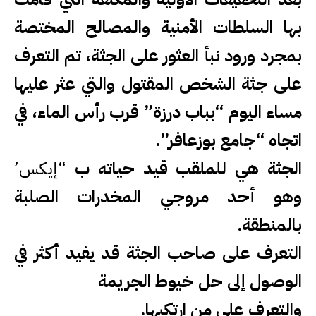
بها السلطات الأمنية والمصالح المختصة
بمجرد ورود نبأ العثور على الجثة، تم التعرف
على جثة الشخص المقتول والتي عثر عليها
مساء اليوم “بباب درزة” قرب رأس الماء، في
اتجاه “جامع بوزعافر”.
الجثة هي للملقب قيد حياته
ب
“إيكس’
وهو أحد مروجي المخدرات
الصلبة
بالمنطقة.
التعرف على صاحب الجثة قد يفيد أكثر في
الوصول
إلى حل خيوط الجريمة
والتعرف على من ارتكبها.