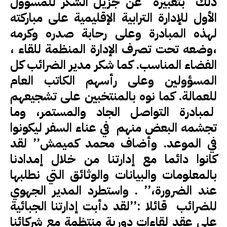
ذلك بتعبيره عن جزيل الشكر للمسؤول
الأول للإدارة الترابية الإقليمية على مباركته
لهذه المبادرة وعلى رحابة صدره وكرمه
،وضعه تحت تصرف الإدارة المنظمة للقاء ،
الفضاء المناسب. كما شكر مدير الضرائب كل
المسؤولين وعلى رأسهم الكاتب العام
للعمالة. كما نوه بالمنتخبين على تشجيعهم
لمبادرة التواصل الجاد والمستمر، وما
تجشمه البعض منهم في عناء السفر ليكونوا
في الموعد. وأضاف محمد كميمش’’ لقد
كانوا دائما مع إدارتنا من خلال إمدادنا
بالمعلومات والبيانات والوثائق التي نطلبها
عند الضرورة،’’ . واستطرد المدير الجهوي
للضرائب قائلا :’’لقد دأبت إدارتنا الجبائية
على عقد لقاءات دورية منتظمة مع شركائنا