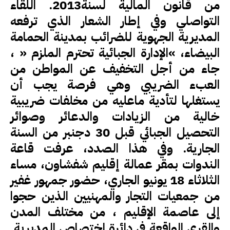
من قانون المالية لسنة2013. اللقاء
التواصلي وفي إطار الشعار الذي ترفعه
المديرية الجهوية للضرائب بمدينة الحمامة
البيضاء، »الإدارة الجبائية تحترم الملزم « ،
جاء من أجل التخفيف عن المواطن من
العبء الضريبي وهي فرصة يجب أن
يستغلها لتأدية ماعليه من مخلفات ضريبية
خالية من الزيادات والدعائر وصوائر
التحصيل الجبائي قبل 30 دجنبر من السنة
الجارية. وفي هذا الصدد، عرفت قاعة
الندوات بمقر عمالة إقليم شفشاون، مساء
الثلاثاء 18 يونيو الجاري، حضور جمهور غفير
من جمعيات التجار والمهنيين الذين حجوا
إلى عاصمة الإقليم ، من مختلف المدن
والقرى الواقعة في دائرة اختصاص المديرية.