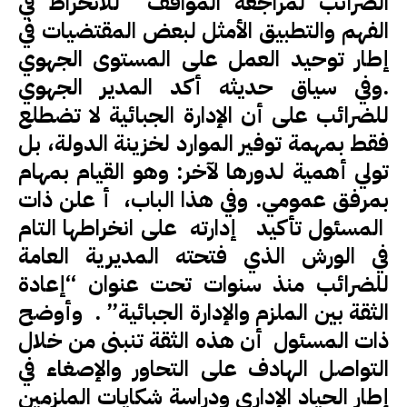
الضرائب لمراجعة المواقف للانخراط في
الفهم والتطبيق الأمثل لبعض المقتضيات في
إطار توحيد العمل على المستوى الجهوي
.وفي سياق حديثه أكد المدير الجهوي
للضرائب على أن الإدارة الجبائية لا تضطلع
فقط بمهمة توفير الموارد لخزينة الدولة، بل
تولي أهمية لدورها لآخر: وهو القيام بمهام
بمرفق عمومي. وفي هذا الباب، أ علن ذات
المسئول تأكيد إدارته على انخراطها التام
في الورش الذي فتحته المديرية العامة
للضرائب منذ سنوات تحت عنوان “إعادة
الثقة بين الملزم والإدارة الجبائية” . وأوضح
ذات المسئول أن هذه الثقة تنبنى من خلال
التواصل الهادف على التحاور والإصغاء في
إطار الحياد الإداري ودراسة شكايات الملزمين