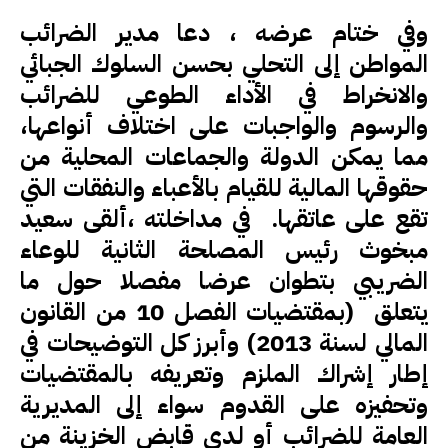
وفي ختام عرضه ، دعا مدير الضرائب
المواطن إلى التحلي بحسن السلوك الجبائي
والانخراط في الأداء الطوعي للضرائب
والرسوم والواجبات على اختلاف أنواعها،
مما يمكن الدولة والجماعات المحلية من
حقوقها المالية للقيام بالأعباء والنفقات التي
تقع على عاتقها. في مداخلته ،ألقى سعيد
مبخوث رئيس المصلحة الثانية للوعاء
الضريبي بتطوان عرضا مفصلا حول ما
يتعلق (بمقتضيات الفصل 10 من القانون
المالي لسنة 2013) وأبرز كل التوضيحات في
إطار إشراك الملزم وتعريفه بالمقتضيات
وتحفيزه على القدوم سواء إلى المديرية
العامة للضرائب أو لدى قابض الخزينة من