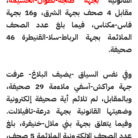
القانونية
بجهة طنجة-تطوان-الحسيمة
،
مقابل 4 صحف بجهة الشرق، و16 بجهة
فاس-مكناس، فيما بلغ عدد الصحف
الملائمة بجهة الرباط-سلا-القنيطرة 46
صحيفة.
وفي نفس السياق -يضيف البلاغ- عرفت
جهة مراكش-آسفي ملاءمة 29 صحيفة،
وبالمقابل، لم تلائم أية صحيفة إلكترونية
وضعيتها القانونية بجهة درعة-تافيلالت.
وفيما يتعلق بجهة بني ملال-خنيفرة، بلغ
عدد الصحف الإلكترونية الملائمة 5 صحف،