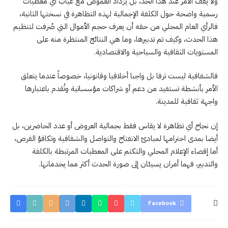
ولا يقف الأمر عند هذا الحد، بل يزداد الغموض مع غياب أي معطيات
رسمية واضحة حول الكلفة الإجمالية لهذه التظاهرة في نسختها الثانية،
فالرأي العام المحلي من حقه أن يعرف حجم الأموال التي صُرفت لتنظيم
هذا الحدث، وكيف تم تدبيرها، وما هي النتائج المنتظرة منه على
المستويات الثقافية والسياحية والاقتصادية.
فالشفافية ليست ترفا بل واجبا أخلاقيا وقانونيا، خصوصاً عندما يتعلق
الأمر بأنشطة تستفيد من دعم أو شراكات مؤسساتية وتُقدم باعتبارها
واجهة ثقافية للمدينة.
إن نجاح أي تظاهرة لا يقاس فقط بجمالية العروض أو عدد الحاضرين، بل
أيضا بمدى احترامها لمبادئ الانفتاح والتواصل والشفافية وتكافؤ الفرص،
أما إقصاء الإعلام المحلي والتكتم على المعطيات المرتبطة بالكلفة
والتدبير، فهما أمران يسيئان إلى صورة الحدث أكثر مما يخدمانها.
Facebook