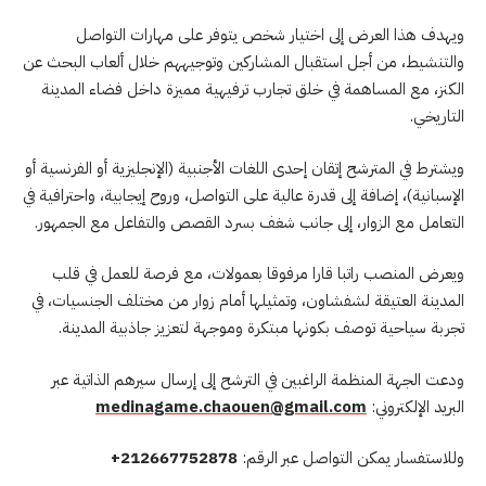
ويهدف هذا العرض إلى اختيار شخص يتوفر على مهارات التواصل
والتنشيط، من أجل استقبال المشاركين وتوجيههم خلال ألعاب البحث عن
الكنز، مع المساهمة في خلق تجارب ترفيهية مميزة داخل فضاء المدينة
التاريخي.
ويشترط في المترشح إتقان إحدى اللغات الأجنبية (الإنجليزية أو الفرنسية أو
الإسبانية)، إضافة إلى قدرة عالية على التواصل، وروح إيجابية، واحترافية في
التعامل مع الزوار، إلى جانب شغف بسرد القصص والتفاعل مع الجمهور.
ويعرض المنصب راتبا قارا مرفوقا بعمولات، مع فرصة للعمل في قلب
المدينة العتيقة لشفشاون، وتمثيلها أمام زوار من مختلف الجنسيات، في
تجربة سياحية توصف بكونها مبتكرة وموجهة لتعزيز جاذبية المدينة.
ودعت الجهة المنظمة الراغبين في الترشح إلى إرسال سيرهم الذاتية عبر
البريد الإلكتروني:
medinagame.chaouen@gmail.com
وللاستفسار يمكن التواصل عبر الرقم:
212667752878
+