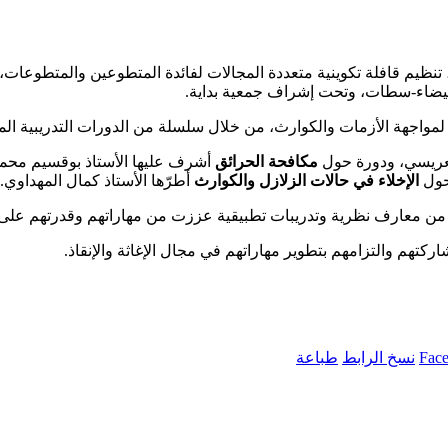
هد المركب الاجتماعي بمدينة شفشاون، يوم السبت 15 فبراير 2025، تنظيم قافلة تكوينية متعددة المجالات ل
بيضاء-سطات، وتحت إشراف جمعية بداية.
ن لمواجهة الأزمات والكوارث، من خلال سلسلة من الدورات التدريبية ا
العريسي، ودورة حول
مكافحة الحرائق
أشرف عليها الأستاذ بوقسيم محمد
حول
الإخلاء في حالات الزلازل والكوارث
أطرّها الأستاذ كمال المهداوي.
ا من معارف نظرية وتدريبات تطبيقية عززت من مهاراتهم وقدرتهم على 
ركتهم والتزامهم بتطوير مهاراتهم في مجال الإغاثة والإنقاذ.
Fac
نسخ الرابط
طباعة