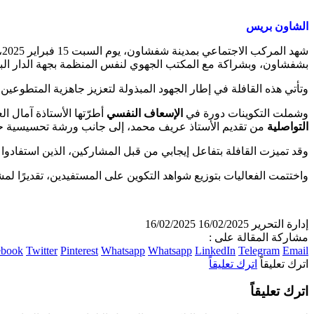
الشاون بريس
ش
بشفشاون، وبشراكة مع المكتب الجهوي لنفس المنظمة بجهة الدار ال
وتأتي هذه القافلة في إطار الجهود المبذولة لتعزيز جاهزية المتطوعي
وشملت التكوينات دورة في
الإسعاف النفسي
أطرّتها الأستاذة آمال 
التواصلية
من تقديم الأستاذ عريف محمد، إلى جانب ورشة تحسيسية 
وقد تميزت القافلة بتفاعل إيجابي من قبل المشاركين، الذين استفادو
واختتمت الفعاليات بتوزيع شواهد التكوين على المستفيدين، تقديرًا لمشا
إدارة التحرير
16/02/2025
16/02/2025
مشاركة المقالة على :
ebook
Twitter
Pinterest
Whatsapp
Whatsapp
LinkedIn
Telegram
Email
اترك تعليقاً
اترك تعليقاً
اترك تعليقاً