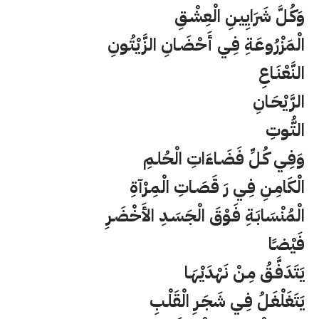
وَكُـلَّ شَرَايِيـنِ الْعِشْـقِ
الْمَزْرُوعَـةِ فِـي أَحْضَـانِ الزَّيْتُـونِ
النَّعْنَـاعِ
الرَّيْحَـانِ
التُّـوتِ
وَفِـي كُـلِّ فَضَـاءَاتِ الْحُلـمِ
الْكَامِـنِ فِـي رَ قَصَـاتِ الْمِـرْآةِ
الْمُنْسَابَـةِ فَـوْقَ الْجَسَـدِ الأَخْضَـرِ
فَيْضـًا
يَتَدَفَّـقُ مِـنْ نَهْدَيْهَـا
يَتَغَلْغَـلُ فِـي شَجَـرِ الْقَلْـبِ