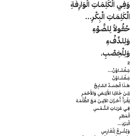
وَفِـي الْكَلِمَـاتِ الْوَارِفَـةِ
الْكَلِمَـاتِ الْبِكْـرِ…
حُقُـولاً لِلضَّـوْءِ
وَلِلـدِّفْءِ
وَلِلْخِصْـبِ.
2
شِفْشَـاوُنُ…
شِفْشَـاوُنُ
هَـذَا الْجَسَـدُ السَّابِـحُ
بَيْـنَ خَلاَيَـا الأَبْيَـضِ وَالأَحْمَـرِ
يَقْـرَأُ أُحْـزَانَ الآتِيـنَ مَـعَ الظُّلْمَـة
فِـي عَرَبَـاتِ الشَّمْـسِ
الْمَطَـرِ
الْبَـرْدِ…
وَيُشْـرِعُ لِلْفَـارِسِ