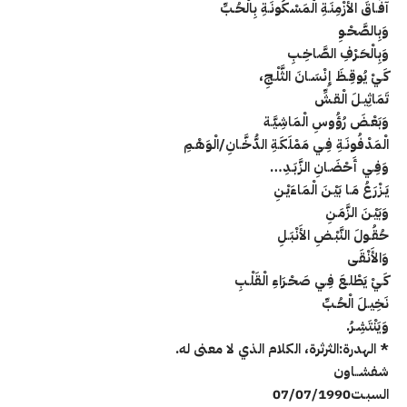
آفَـاقَ الأَزْمِنَـةِ الْمَسْكُونَـةِ بِالْحُـبِّ
وَبِالصَّحْـوِ
وَبِالْحَـرْفِ الصَّاخِـبِ
كَـيْ يُوقِـظَ إِنْسَـانَ الثَّلْـجِ،
تَمَاثِيـلَ الْقـشِّ
وَبَعْـضَ رُؤُوسِ الْمَاشِيَّـة
الْمَدْفُونَـةِ فِـي مَمْلَكَـةِ الدُّخَّـانِ/الْوَهْـمِ
وَفِـي أَحْضَـانِ الزَّبَـدِ…
يَـزْرَعُ مَـا بَيْـنَ الْمَاءَيْـنِ
وَبَيْـنَ الزَّمَـنِ
حُقُـولَ النَّبْـضِ الأَنْبَـلِ
وَالأَنْقَـى
كَـيْ يَطْلـعَ فِـي صَحْـرَاءِ الْقَلْـبِ
نَخِيـلَ الْحُـبِّ
وَيَنْتَشِـرُ.
* الهدرة:الثرثرة، الكلام الذي لا معنى له.
شفشــاون
السبـت07/07/1990