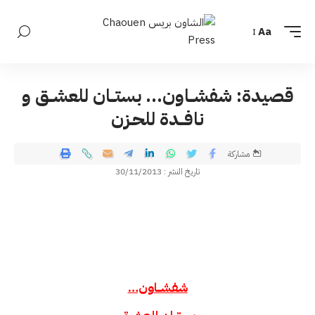
Aa
قصيدة: شفشــاون… بستــان للعشــق و
نافــدة للحـزن
مشاركة
تاريخ النشر : 30/11/2013
شفشــاون…