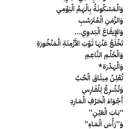
وَالْمَسْكُونَـةُ بِالْهَـمِّ الْيَوْمِـي
وَالزَّمَـنِ الْمُتَرَسِّـبِ
وَالإِيقَـاعَ الْبَـَدوِي…
تَخْلَـعُ عَنْهَـا ثَـوْبَ الأَزْمِنَـةِ الْمَنْخُـورَةِ
وَالْحُلْـمِ النَّاعِـمِ
وَالْهَـدْرَة*
تُعْلِـنُ مِيثَـاقَ الْحُـبِّ
وَتُشْـرِعُ لِلْفَـارِسِ
أَجْـوَاءَ الْحَـرْفِ الْمَـارِدِ
“بَـابَ الْعَيْـنِ”
وَ”رَأْسَ الْمَـاءِ”