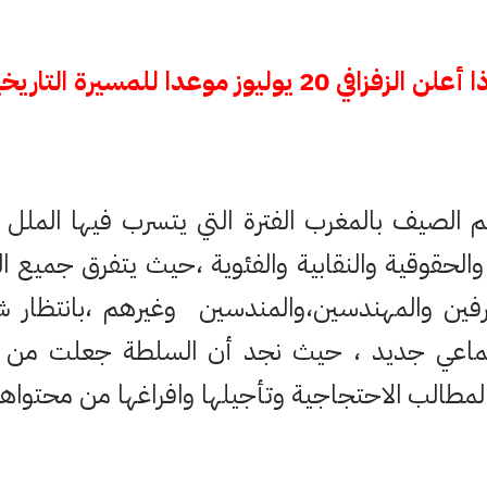
 الزفزافي 20 يوليوز موعدا للمسيرة التاريخية؟
لصيف بالمغرب الفترة التي يتسرب فيها الملل و
والحقوقية والنقابية والفئوية ،حيث يتفرق جميع ا
فين والمهندسين،والمندسين وغيرهم ،بانتظار شهر
تماعي جديد ، حيث نجد أن السلطة جعلت من
مطالب الاحتجاجية وتأجيلها وافراغها من محتواها