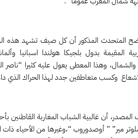
هة شمال المغرب عموما “.
ضح المتحدث المذكور أن كل صيف تشهد هذه ال
ربية المقيمة بدول بلجيكا هولندا اسبانيا وألمان
الشمال، وهذا المعطى يعول عليه كثيرا “ناصر الزف
شعاع وكسب متعاطفين جدد لهذا الحراك الذي دام لحوالي
لمصدر، أن غالبية الشباب المغاربة القاطنين بأحيا
تر مير” ” أوصدوروب “،وغيرها من الأحياء ذات ال