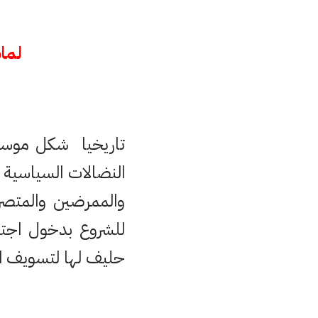
لماذا أعلن
تاريخيا شكل موسم ا
النضالات السياسية 
والممرضين والمتصر
للشروع بدخول اج
حليف لها لتسويف ال