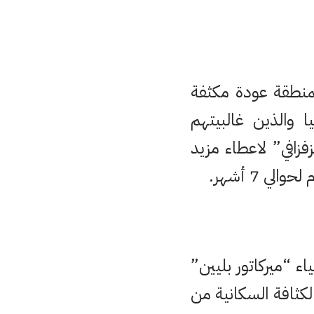
منطقة عودة مكثفة
يا والذين غالبيتهم
زافي” لاعطاء مزيد
 7 أشهر.
ء “ميركاتور بليين”
كثافة السكانية من