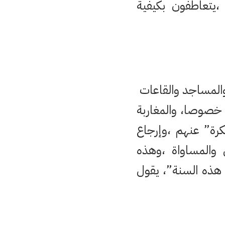
 ،يتعاطفون بكيفية
والمساجد والقاعات
ف خصوصا، والمغاربة
رة” عنهم ،وإرجاع
ل والمساواة ،وهذه
ذه السنة”، يقول