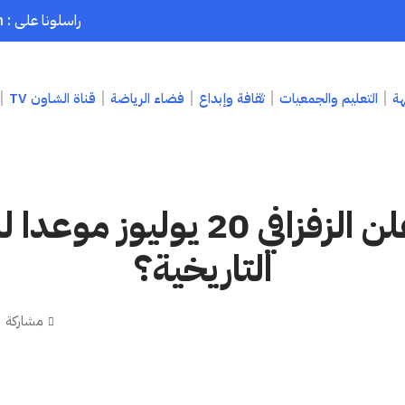
راسلونا على : chaouenpress1@gmail.com
هة
التعليم والجمعيات
ثقافة وإبداع
فضاء الرياضة
قناة الشاون TV
لماذا أعلن الزفزافي 20 يوليوز
التاريخية؟
مشاركة