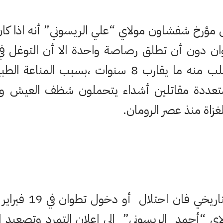
مؤرخ شفشاون مولاي “علي الريسوني” أنه اذا كان 
ان دون أن تطلق رصاصة واحدة الا أن التوغل في
مدينة شفشاون تطلب منه ما يقارب 8 سنوات ،بسبب 
تعددة مقاتلين أشداء يتحملون شظف العيش و
غزاة منذ عصر الرومان.
لاي “أحمد الريسوني” الى اعلان التمرد وتصعيد ال