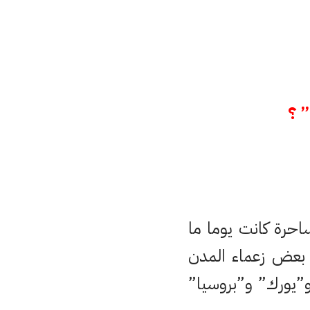
” ؟
احرة كانت يوما ما
 بعض زعماء المدن
 و”يورك” و”بروسيا”