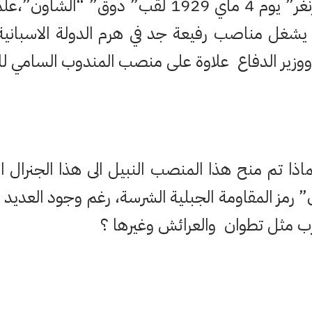
الجنرال “داماصو بيرنغر” يوم 4 ماي 1929 لقب” 
يشغل مناصب رفيعة جد في هرم الدولة الاسباني
 ووزير الدفاع علاوة على منصب المندوب السامي للا
ماذا تم منح هذا المنصب النبيل الى هذا الجنرال 
 رمز المقاومة الجبلية الشرسة، رغم وجود العديد 
ب مثل تطوان والعرائش وغيرها ؟