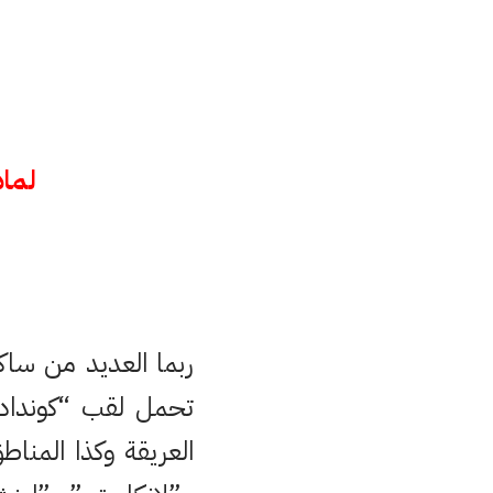
لماذ
ربما العديد من ساك
تحمل لقب “كوندادو
العريقة وكذا المناط