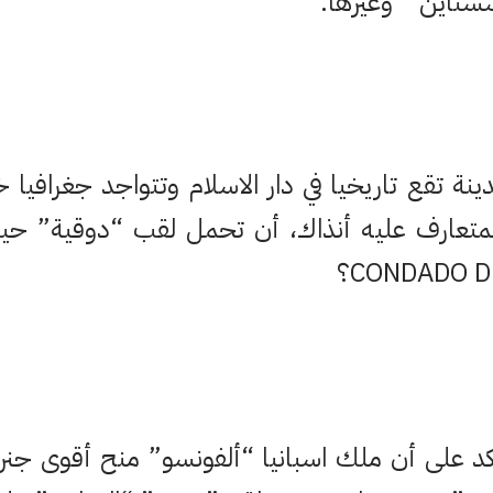
شستاين” وغيرها.
ة تقع تاريخيا في دار الاسلام وتتواجد جغرافيا خ
المتعارف عليه أنذاك، أن تحمل لقب “دوقية” حي
تؤكد على أن ملك اسبانيا “ألفونسو” منح أقوى جنر