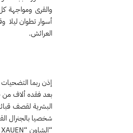
والقرى ومواجهة كل
أسوار تطوان ليلا 
العرائش.
إذن ربما التضحيات ا
بعد فقده ألاف من جن
البشرية لقصف قبائ
شخصيا بالجنرال الق