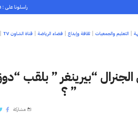
راسلونا على : chaouenpress1@gmail.com
هة
التعليم والجمعيات
ثقافة وإبداع
فضاء الرياضة
قناة الشاون TV
الجنرال “بيرينغر ” بلقب “دو
” ؟
مشاركة