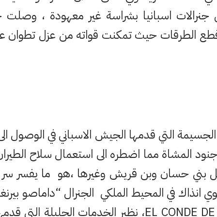
 جنرالات اسبانيا بشراسة غير معهودة ، وصلت حد
وقطع الطرقات حيث تمكنت قواته من عزل تطوان ع
لجسيمة التي قدمها الجيش الاسباني في الوصول الى
ود المشاة مما اضطره الى استعمال سلاح الطيران 
ل بني حسان وبن قريش وغيرها ،هو ما يفسر سر اح
وي انذاك في المحيط الملكي الجنرال “داماصو بيرن
“الشاون “EL CONDE DE XAUEN، نظير الخدمات الجليلة 