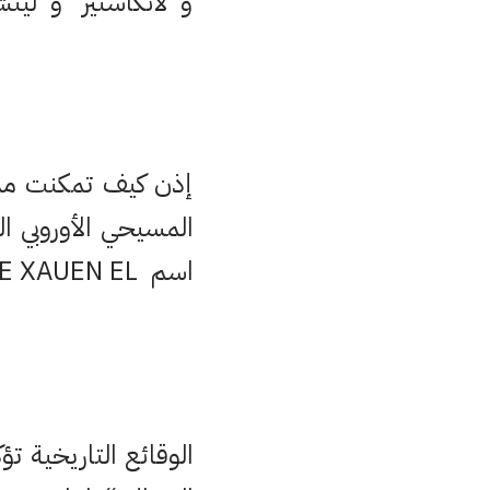
و”لانكاستير” و”لين
إذن كيف تمكنت مدين
المسيحي الأوروبي 
اسم CONDADO DE XAUEN EL؟
الوقائع التاريخية 