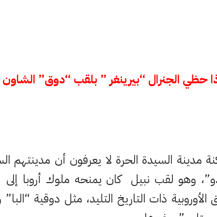
ا حظي الجنرال “بيرينغر ” بلقب “دوق” الشاون 
نة مدينة السيدة الحرة لا يعرفون أن مدينتهم الس
”، وهو لقب نبيل كان يمنحه ملوك أروبا إلى
ق الأوروبية ذات التاريخ التليد، مثل دوقية “البا”