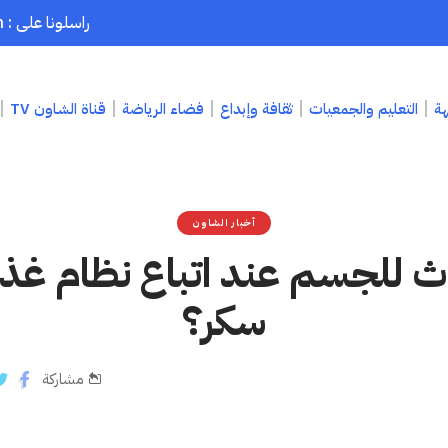
راسلونا على : chaouenpress1@gmail.com
هة
التعليم والجمعيات
ثقافة وإبداع
فضاء الرياضة
قناة الشاون TV
أخبار الشاون
ث للجسم عند اتباع نظام غذا
سكر؟
مشاركة