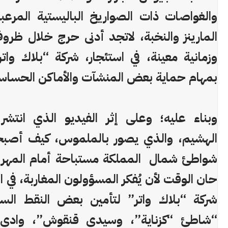
والغواصات ذات الصواريخ الباليستية المرعب
المارينز والنخبة، لاتجد أدنى حرج خلال ظروف
وزمانية معينة، في استئجار، شركة “بلاك واتر
بمهام حماية بعض المنشآت والأماكن الحساس
وبناء عليه؛ وعلى إثر الفيديو الذي انتشر ك
الهشيم، والذي يصور بالملموس، كيف أص
شواطئ شمال المملكة مستباحة أمام المهرب
حان الوقت لأن يُفكر المسؤولون المغاربة، في ا
شركة “بلاك واتر” لتأمين بعض النقط الس
“شاطئ “كزناية”، وسيدي قنقوش”، وادي 