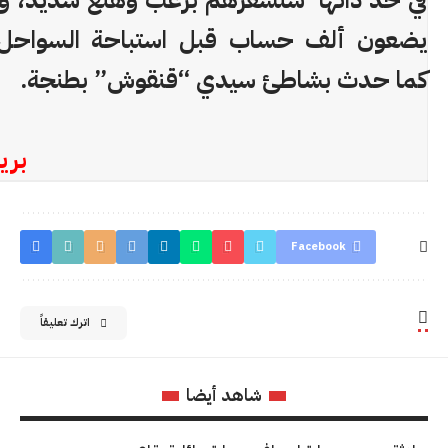
في حد ذاتها ستشعرهم برعب وهلع شديد، و
يضعون ألف حساب قبل استباحة السواحل ا
كما حدث بشاطئ سيدي “قنقوش” بطنجة.
بري
Facebook
اترك تعليقاً
شاهد أيضا