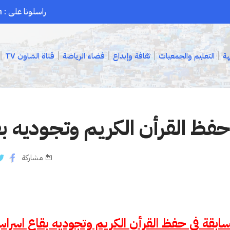
راسلونا على : chaouenpress1@gmail.com
هة
التعليم والجمعيات
ثقافة وإبداع
فضاء الرياضة
قناة الشاون TV
حفظ القرأن الكريم وتجوديه ب
مشاركة
ابقة في حفظ القرأن الكريم وتجوديه بقاع اسرا