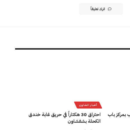
اترك تعليقاً
أخبار الشاون
 بمركز باب
احتراق 30 هكتاراً في حريق غابة خندق
الكحلة بشفشاون