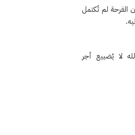
الفرحة لم تُكتمل
يه.
لله لا يُضييع أجر