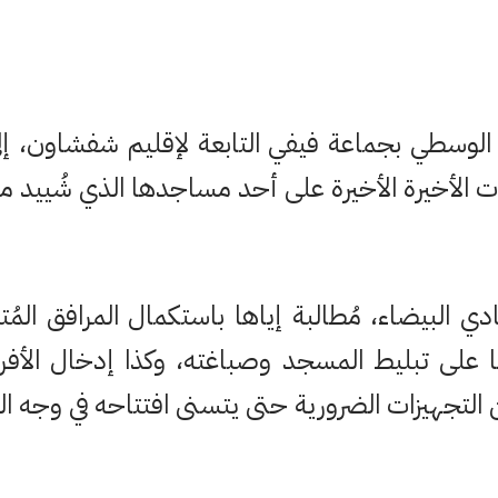
لوسطي بجماعة فيفي التابعة لإقليم شفشاون، إل
 الأخيرة الأخيرة على أحد مساجدها الذي شُييد مؤ
ادي البيضاء، مُطالبة إياها باستكمال المرافق المُ
 على تبليط المسجد وصباغته، وكذا إدخال الأفرش
ن التجهيزات الضرورية حتى يتسنى افتتاحه في وجه ال