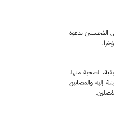
ى المُحسنين بدعوة
خرا.
تبقية، الصحية منها،
ة إليه والمصابيح
مُصلين.