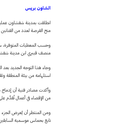
الشاون بريس
انطلقت بمدينة شفشاون عمليات
منح الفرصة لعدد من الفنانين ا
وحسب المعطيات المتوفرة، سيع
منصف قببري ابن مدينة شفشاون،
وجاء هذا التوجه الجديد بعد ا
استلهامه من بيئة المنطقة وثقا
وأكدت مصادر فنية أن إدماج ممث
من الإقصاء في أعمال تُقدَّم عل
ومن المنتظر أن يُعرض الجزء ا
تابع بحماس موسميه السابقين