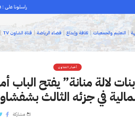
راسلونا على : chaouenpress1@gmail.com
هة
التعليم والجمعيات
ثقافة وإبداع
فضاء الرياضة
قناة الشاون TV
أخبار الشاون
ت لالة منانة” يفتح الباب أ
الية في جزئه الثالث بشفشاو
مشاركة