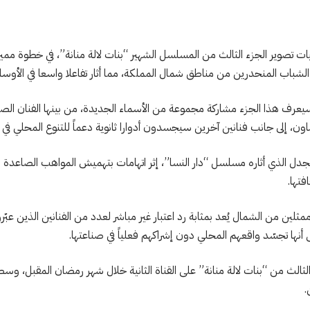
 تصوير الجزء الثالث من المسلسل الشهير “بنات لالة منانة”، في خطوة ممي
لشباب المنحدرين من مناطق شمال المملكة، مما أثار تفاعلا واسعا في الأوساط
رف هذا الجزء مشاركة مجموعة من الأسماء الجديدة، من بينها الفنان الص
 إلى جانب فنانين آخرين سيجسدون أدوارا ثانوية دعماً للتنوع المحلي في ا
لجدل الذي أثاره مسلسل “دار النسا”، إثر اتهامات بتهميش المواهب الصاعدة
فتها.
لين من الشمال يُعد بمثابة رد اعتبار غير مباشر لعدد من الفنانين الذين عب
ى أنها تجسّد واقعهم المحلي دون إشراكهم فعلياً في صناعتها.
لثالث من “بنات لالة منانة” على القناة الثانية خلال شهر رمضان المقبل، وس
.