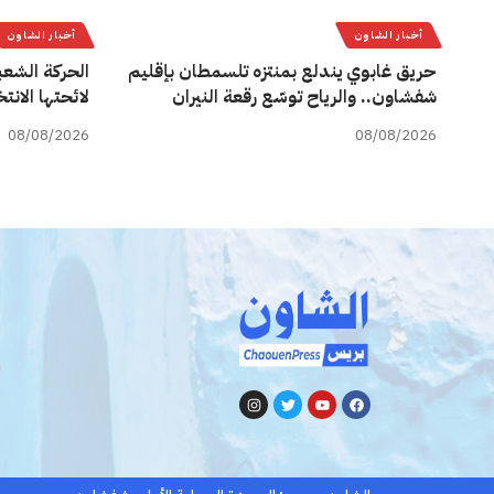
أخبار الشاون
أخبار الشاون
حريق غابوي يندلع بمنتزه تلسمطان بإقليم
الحركة الشعب
شفشاون.. والرياح توسّع رقعة النيران
لائحتها الان
08/08/2026
08/08/2026