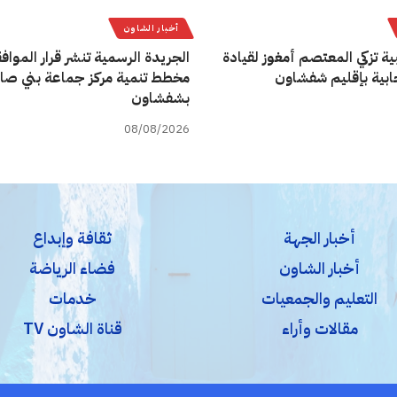
أخبار الشاون
ية تزكي المعتصم أمغوز لقيادة
الجريدة الرسمية تنشر قرار المواف
تخابية بإقليم شفشاون
مخطط تنمية مركز جماعة بني صا
بشفشاون
08/08/2026
أخبار الجهة
ثقافة وإبداع
أخبار الشاون
فضاء الرياضة
التعليم والجمعيات
خدمات
مقالات وأراء
قناة الشاون TV