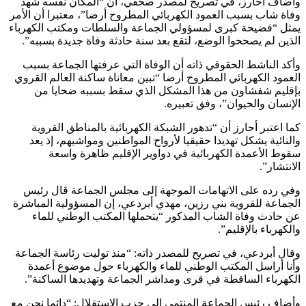
وأضاف أحارز، في تصريح لمصدر صحفي، أن “المكان نفسه شهد
وفاة شاب بسبب العمود الكهربائي المطروح أرضا”، معتبرا أن الأمر
يمثل “فضيحة كبرى لمسؤولي الجماعة والسلطات ومكتب الكهرباء
الذين لم يصححوا الوضع، لتقع بعد سنة حادثة وفاة جديدة بسببه”.
وأكد الناشط الحقوقي ذاته أن الوفاة التي عرفتها الجماعة بسبب
العمود الكهربائي المطروح أرضا “تبين معاناة ساكنة العالم القروي
بإقليم شفشاون من هذا المشكل الذي سقط بسببه ضحايا من
الإنسان والحيوان”، وفق تعبيره.
كما اعتبر أحارز أن “تدهور الشبكة الكهربائية بالمناطق القروية
والنائية يشكل تهديدا حقيقيا لأرواح المواطنين ومواشيهم، إذ يعد
سقوط الأعمدة الكهربائية في دواوير الإقليم ظاهرة واسعة
الانتشار”.
وفي رده على الاتهامات الموجهة إلى مجلس الجماعة قال رئيس
الجماعة للقروية بني رزين، مهدي أبردعي، إن المسؤولية المباشرة
عن حادث وفاة الشاب المذكور “يتحملها المكتب الوطني للماء
والكهرباء بالإقليم”.
وقال أبردعي، في تصريح للمصدر ذاته: “منذ توليت رئاسة الجماعة
وأنا أراسل المكتب الوطني للماء والكهرباء حول موضوع أعمدة
الكهرباء الساقطة في قرى ومداشر الجماعة وتهديدها الساكنة”.
وأضاف رئيس الجماعة المنتمي إلى حزب الاستقلال: “دائما نحن مع