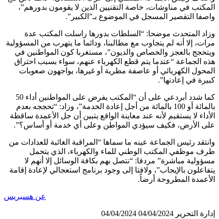
المكتب في مناوشات، خاصة التقنيين الذين لا يقومون بدورهم”،
واصفا التقصير المسجل في الموضوع بـ”الكبير”.
وزاد المتحدث موضحا: “السلطات بدورها راسلت المكتب عدة
مرات، إلا أنه لم يتجاوب مع مطالبنا، ودائما ما يتهرب من المسؤولية
ويتحجج بالعجز والخصاص والديون”، مستغربا كون المواطنين في
هذه الجماعة “عندما يتم قطع الكهرباء عنهم، سواء بسبب احتراق
المحول الكهربائي أو عاصفة مطرية أو غيرها، يواجهون صعوبات
كبيرة في إعادتها”.
كما شدد أبردعي على أن “المكتب يفرض على المواطنين أداء 50
بالمائة أو 100 بالمائة من أجل إعادة الخدمة”، وزاد: “تحججه بعدم
الأداء لا يستقيم لأنه عند معاينة الواقع يتبين أن جل الأعمدة ساقطة
على الأرض، فكيف سيؤدي المواطن وعلى أي خدمة أو أساس؟”.
وانتقد رئيس الجماعة عينه ما سماها “المراقبة الغائبة للعدادات من
طرف موظفي المكتب الوطني للماء والكهرباء، الذي يتحمل
مسؤولية مباشرة” مردفا: “نتصل بهم بكافة الوسائل إلا أنهم لا
يتفاعلون بالإيجاب”، ولافتا إلى وجود برنامج استعجالي لإعادة إقامة
الأعمدة المطروحة أرضاً.
عن هسبريس
إدارة التحرير
04/04/2024
04/04/2024