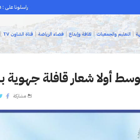
راسلونا على : chaouenpress1@gmail.com
هة
التعليم والجمعيات
ثقافة وإبداع
فضاء الرياضة
قناة الشاون TV
وسط أولا شعار قافلة جهوية
مشاركة