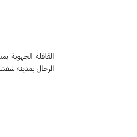
م
القافلة الجهوية ب
الرحال بمدينة شفشاون يوم السبت 25 يونيو بم