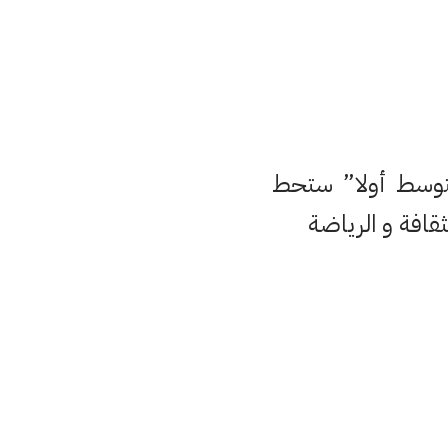
متوسط أولا” ستحط