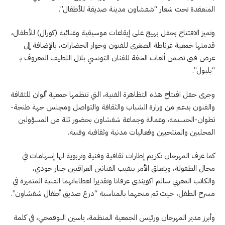
المنعقدة تحت شعار “شفشاون مدينة صديقة للأطفال”.
وتميز الافتتاح بحفل بهيج على إيقاعات موسيقية وغنائية (كورال) للأطفال،
قدمتها جمعية غرناطة الصغرى للفنون وحوار الحضارات، بالإضافة إلى
عرض فني تضمن ألعاب الخفة للفنان التونسي بلال اللطيف المعروف بـ
“بلبول”.
وجرى حفل افتتاح هذه التظاهرة الفنية، التي تنظمها جمعية ألوان للثقافة
والفنون بدعم من وزارة الشباب والثقافة والتواصل ومجلس جهة طنجة-
تطوان-الحسيمة، وعمالة وجماعة شفشاون بحضور ثلة من المسؤولين
المحليين والمنتخبين وفعاليات مدنية وثقافية وفنية.
كما عرف المهرجان تكريم إطارات ثقافية وفنية وتربوية لها إسهامات في
مجال الطفولة، ويتعلق الأمر بنقيب الفنانين العراقيين جبار جودي،
والكاتب المغربي سالم اكويندي عرفانا وتقديرا لعطاءاتهما الفنية المتميزة في
مسرح الطفل، حيث تم منحهما بالمناسبة “درع صديق أطفال شفشاون”.
وأبرز مدير المهرجان ورئيس الجمعية المنظمة، ياسين البوقمحي، في كلمة