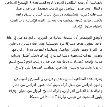
بالمناسبة، أن هذه التظاهرة السنوية تروم المساهمة في الإشعاع السياحي
والثقافي، ومد جسور التواصل مع ثقافات متعددة، من خلال خلق
مساحات ترفيهية وتنشيطية، وترسيخ أدبيات التبادل الثقافي والفني
وتأصيل قواعد ثقافة المواطنة والتربية على القيم الإنسانية ذات الصلة
باحترام حقوق الإنسان.
وأوضح البوقمحي أن النسخة الحالية من المهرجان، التي تتواصل إلى غاية
الأحد المقبل، تعرف مشاركة فرق موسيقية ومسرحية وفنانين وباحثين
من العراق ومصر وتونس وبلجيكا وهولندا والمغرب، مبرزا أن البرنامج
يتضمن فقرات تنشيطية وفنية تهدف إلى إشراك وتحفيز أطفال وشباب
مدينة وإقليم شفشاون، وتأطيرهم من خلال ورشات تروم ترسيخ القيم
التربوية والثقافية والفنية، وتشجيع المواهب الصاعدة على الإبداع.
وتعرف هذه التظاهرة السنوية تقديم عروض في المسرح والموسيقى
وفنون العرائس من خلال فرقة سينو أكت لفنون العرائس من مصر،
وفرقة نقابة الفنانين العراقيين، وفرقة المسرح الجوال من العراق، وفرقة
بلبول للتنشيط من تونس، وفرقة KunstZ من بلجيكا.