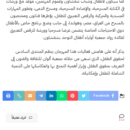
كما سيكون لأطفال وشباب شفشاون وعموم المهتمين، موعد مع ورشات
في الكتابة المسرحية، والإضاءة المسرحية، ومسرح الدمى، وتطوير المهارات
الجسدية والحركية والرقص التعبيري للطفل، يؤطرها فنانون ومختصون
بالمسرح من العراق، مصر، وهولندا، إلى جانب وضع برنامج خاص بالأطفال
ذوي الاحتياجات الخاصة يتضمن عرضا مسرحيا وورشة للرقص التعبيري
لفائدة رواد جمعية أولياء أطفال التوحد بشفشاون.
يذكر أنه على هامش فعاليات هذا المهرجان ينظم المنتدى السادس
لحقوق الطفل، الذي تسعى من خلاله جمعية ألوان للثقافة والفنون إلى
التعريف بحقوق الطفل وإبراز أهمية التمتع بها وانعكاساتها على التنمية
الشاملة للطفل وإمكانياته.
Facebook
اترك تعليقاً